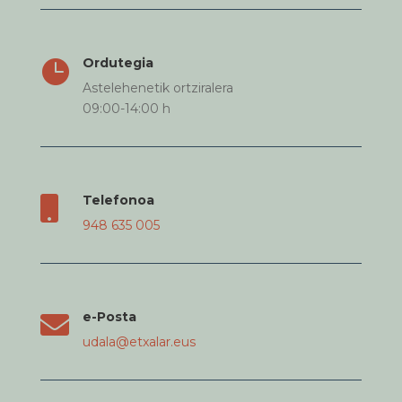
Ordutegia

Astelehenetik ortziralera
09:00-14:00 h
Telefonoa

948 635 005
e-Posta

udala@etxalar.eus