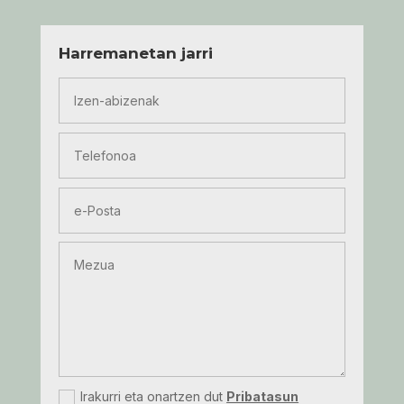
Harremanetan jarri
Irakurri eta onartzen dut
Pribatasun