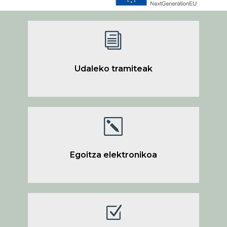
i
Udaleko tramiteak
k
Egoitza elektronikoa
Z