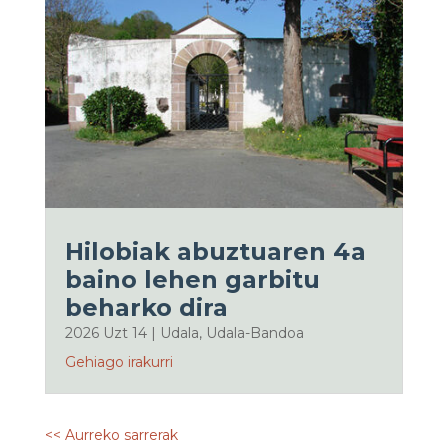
Hilobiak abuztuaren 4a
baino lehen garbitu
beharko dira
2026 Uzt 14
|
Udala
,
Udala-Bandoa
Gehiago irakurri
<< Aurreko sarrerak