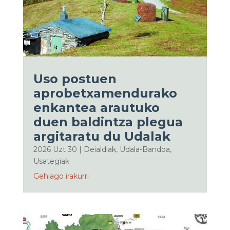
Uso postuen
aprobetxamendurako
enkantea arautuko
duen baldintza plegua
argitaratu du Udalak
2026 Uzt 30
|
Deialdiak
,
Udala-Bandoa
,
Usategiak
Gehiago irakurri