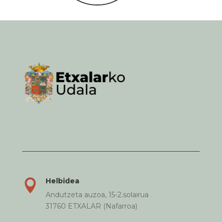
Helbidea

Andutzeta auzoa, 15-2.solairua
31760 ETXALAR (Nafarroa)