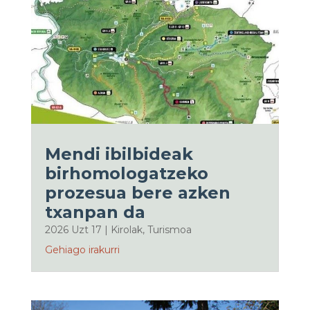
Mendi ibilbideak
birhomologatzeko
prozesua bere azken
txanpan da
2026 Uzt 17
|
Kirolak
,
Turismoa
Gehiago irakurri