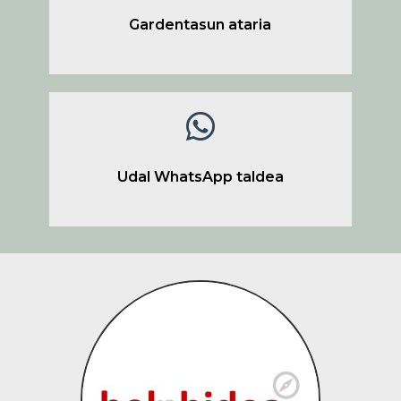
Gardentasun ataria

Udal WhatsApp taldea