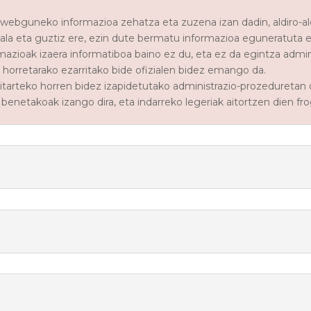
u webguneko informazioa zehatza eta zuzena izan dadin, aldiro-a
ala eta guztiz ere, ezin dute bermatu informazioa eguneratuta 
zioak izaera informatiboa baino ez du, eta ez da egintza admini
 horretarako ezarritako bide ofizialen bidez emango da.
itarteko horren bidez izapidetutako administrazio-prozeduretan
benetakoak izango dira, eta indarreko legeriak aitortzen dien fro