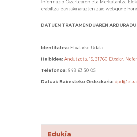
Informazio Gizartearen eta Merkataritza Elek
erabiltzaileari jakinarazten zaio webgune hone
DATUEN TRATAMENDUAREN ARDURAD
Identitatea:
Etxalarko Udala
Helbidea:
Andutzeta, 15, 31760 Etxalar, Nafa
Telefonoa:
948 63 50 05
Datuak Babesteko Ordezkaria:
dpd@etxal
Edukia