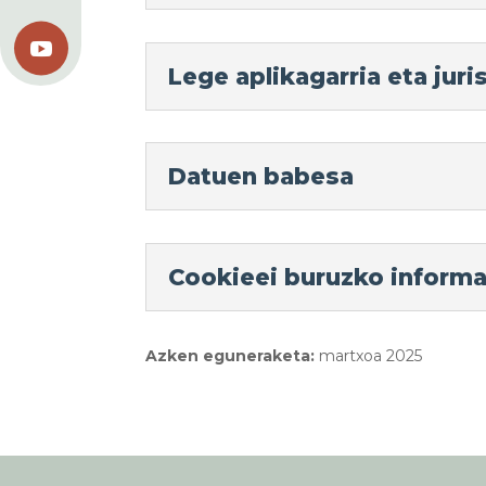

Lege aplikagarria eta juri
Datuen babesa
Cookieei buruzko informa
Azken eguneraketa:
martxoa 2025