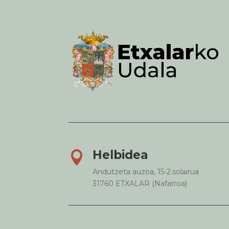
Helbidea

Andutzeta auzoa, 15-2.solairua
31760 ETXALAR (Nafarroa)