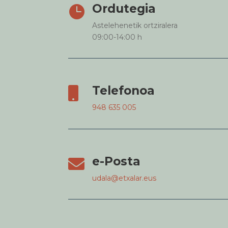
Ordutegia

Astelehenetik ortziralera
09:00-14:00 h
Telefonoa

948 635 005
e-Posta

udala@etxalar.eus