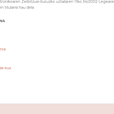
tronikoaren Zerbitzuei buruzko uztailaren 11ko 34/2002 Legearen
n titularra hau dela:
UNA
rroa
ar.eus