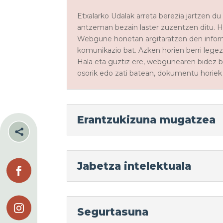
Etxalarko Udalak arreta berezia jartzen d
antzeman bezain laster zuzentzen ditu. H
Webgune honetan argitaratzen den informa
komunikazio bat. Azken horien berri legez
Hala eta guztiz ere, webgunearen bidez b
osorik edo zati batean, dokumentu horiek 
Erantzukizuna mugatzea

Jabetza intelektuala


Segurtasuna