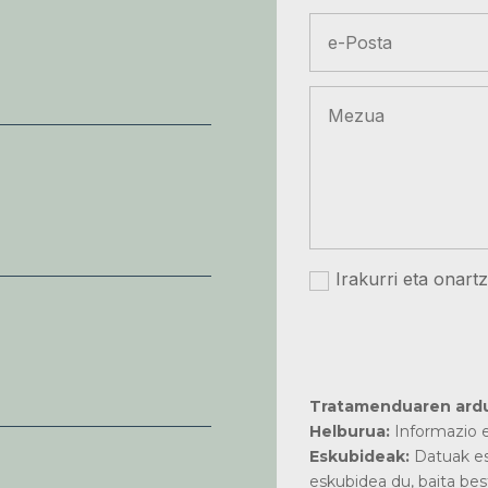
Irakurri eta onart
Tratamenduaren ard
Helburua:
Informazio e
Eskubideak:
Datuak es
eskubidea du, baita bes