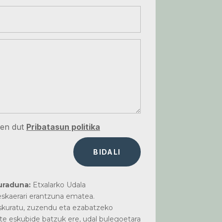
zen dut
Pribatasun politika
BIDALI
uraduna:
Etxalarko Udala
skaerari erantzuna ematea.
kuratu, zuzendu eta ezabatzeko
te eskubide batzuk ere, udal bulegoetara