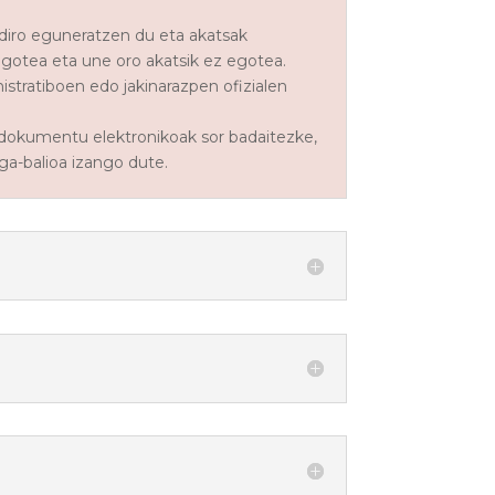
ldiro eguneratzen du eta akatsak
egotea eta une oro akatsik ez egotea.
stratiboen edo jakinarazpen ofizialen
 dokumentu elektronikoak sor badaitezke,
ga-balioa izango dute.