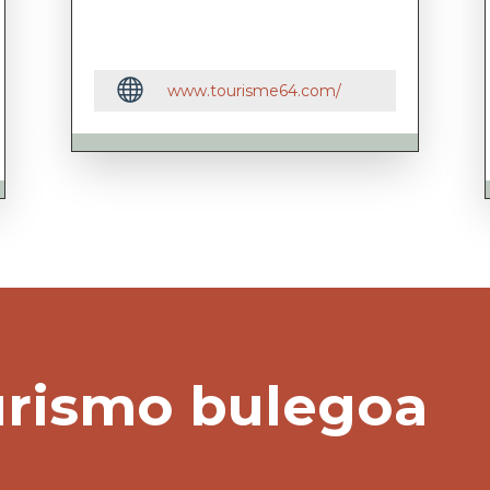

www.tourisme64.com/
urismo bulegoa