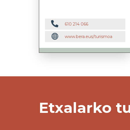

610 214 066

www.bera.eus/turismoa
Etxalarko t