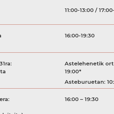
11:00-13:00 / 17:00
a
16:00-19:30
31ra:
Astelehenetik ortzi
ita
19:00*
Asteburuetan: 10:
era:
16:00 – 19:30