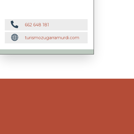

662 648 181

turismozugarramurdi.com