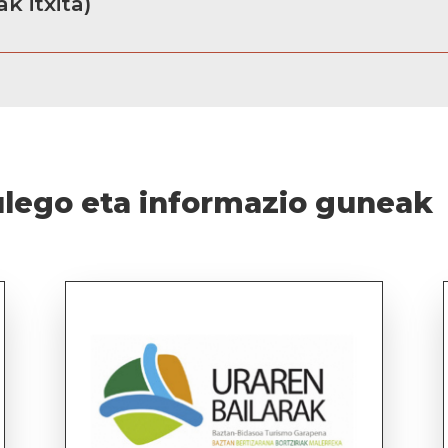
k itxita)
ulego eta informazio guneak