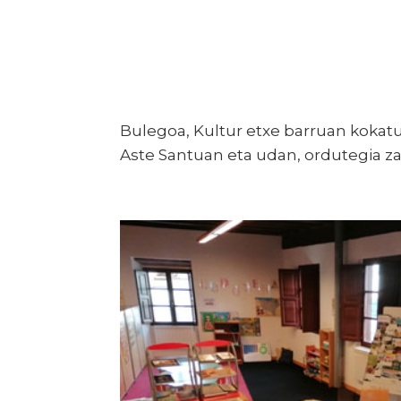
Bulegoa, Kultur etxe barruan kokat
Aste Santuan eta udan, ordutegia za