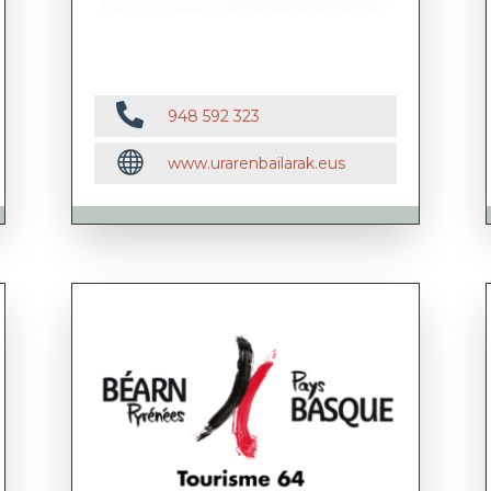

948 592 323

www.urarenbailarak.eus