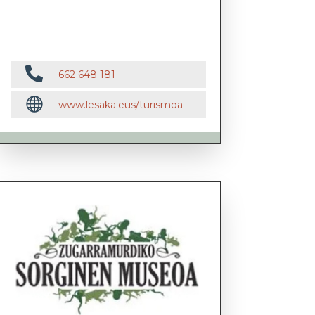

662 648 181

www.lesaka.eus/turismoa