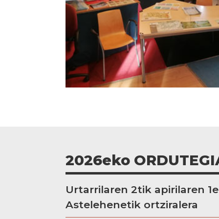
2026eko ORDUTEGI
Urtarrilaren 2tik apirilaren 1e
Astelehenetik ortziralera