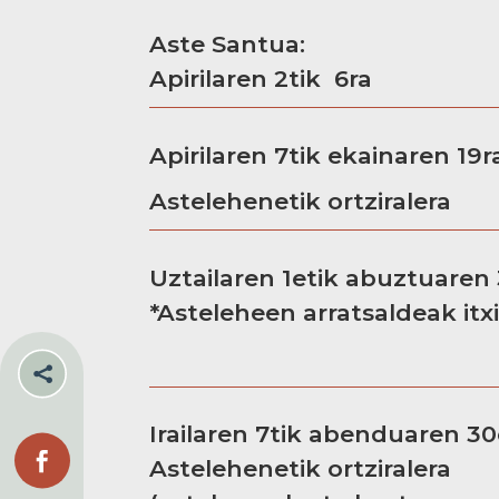
Aste Santua:
Apirilaren 2tik 6ra
Apirilaren 7tik ekainaren 19r
Astelehenetik ortziralera
Uztailaren 1etik abuztuaren 
*Asteleheen arratsaldeak itx

Irailaren 7tik abenduaren 30

Astelehenetik ortziralera