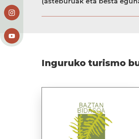
(asteburuak eta besta eguna


Inguruko turismo b