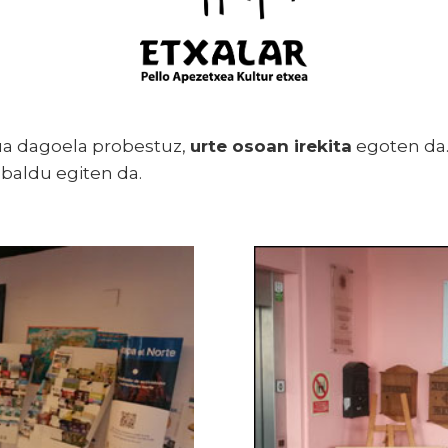
ua dagoela probestuz,
urte osoan irekita
egoten da
baldu egiten da.