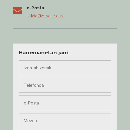
e-Posta

udala@etxalar.eus
Harremanetan jarri