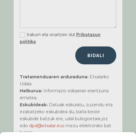
Irakurri eta onartzen dut
Pribatasun
politika
BIDALI
Tratamenduaren arduraduna:
Etxalarko
Udala
Helburua:
Informazio eskaerari erantzuna
ematea.
Eskubideak:
Datuak eskuratu, zuzendu eta
ezabatzeko eskubidea du, baita beste
eskubide batzuk ere, udal bulegoetara joz
edo
dpd@etxalar.eus
mezu elektroniko bat
bidaliz.