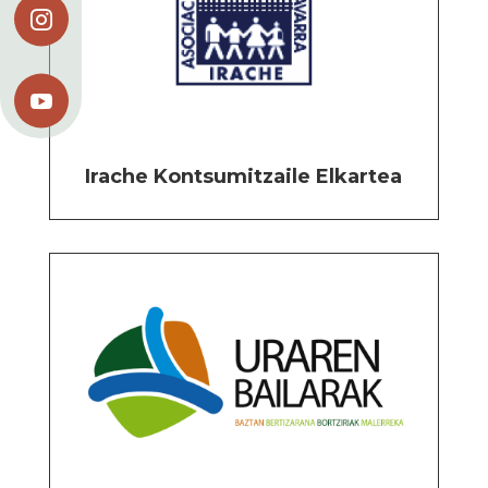


Irache Kontsumitzaile Elkartea