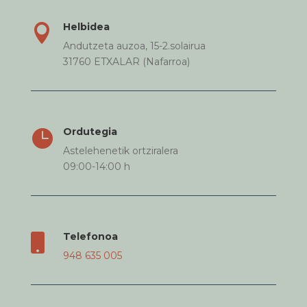
Helbidea

Andutzeta auzoa, 15-2.solairua
31760 ETXALAR (Nafarroa)
Ordutegia

Astelehenetik ortziralera
09:00-14:00 h
Telefonoa

948 635 005