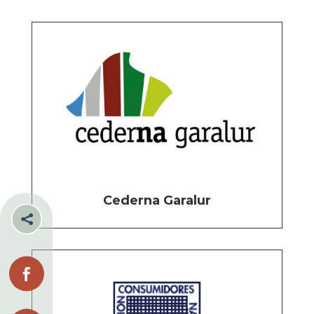
Cederna Garalur

