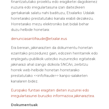
finantzatutako proiektu edo eragiketei dagokienez
iruzurra edo irregulartasuna izan daitezkeen
gertakariak salatu nahi badituzu, Etxalarko Udalak
horretarako prestatutako kanala erabili dezakezu.
Horretarako mezu elektroniko bat bidali behar
duzu helbide honetara:
denunciasantifraude@etxalar.eus
Era berean, jakinarazten da dokumentu honetan
ezarritako prozedurez gain, edozein herritarrek edo
enplegatu publikok ustezko iruzurrezko egitateak
jakinarazi ahal izango dizkiola SNCAri, zerbitzu
horrek web-helbide honetan horretarako
prestatutako <<infofraude>> kanpo-salaketen
kanalaren bidez.
Europako funtsei eragiten dieten iruzurrei edo
irregulartasunei buruzko informazioa jakinaraztea.
Dokumentuak