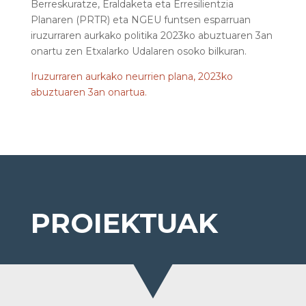
Berreskuratze, Eraldaketa eta Erresilientzia
Planaren (PRTR) eta NGEU funtsen esparruan
iruzurraren aurkako politika 2023ko abuztuaren 3an
onartu zen Etxalarko Udalaren osoko bilkuran.
Iruzurraren aurkako neurrien plana, 2023ko
abuztuaren 3an onartua.
PROIEKTUAK