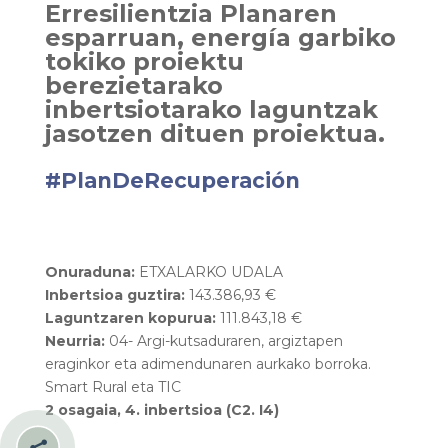
Erresilientzia Planaren
esparruan, energía garbiko
tokiko proiektu
berezietarako
inbertsiotarako laguntzak
jasotzen dituen proiektua.
#PlanDeRecuperación
Onuraduna:
ETXALARKO UDALA
Inbertsioa guztira:
143.386,93 €
Laguntzaren kopurua:
111.843,18 €
Neurria:
04- Argi-kutsaduraren, argiztapen
eraginkor eta adimendunaren aurkako borroka.
Smart Rural eta TIC
2 osagaia, 4. inbertsioa (C2. I4)
