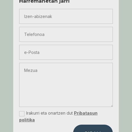
Harremanetan jarri
Irakurri eta onartzen dut
Pribatasun
politika