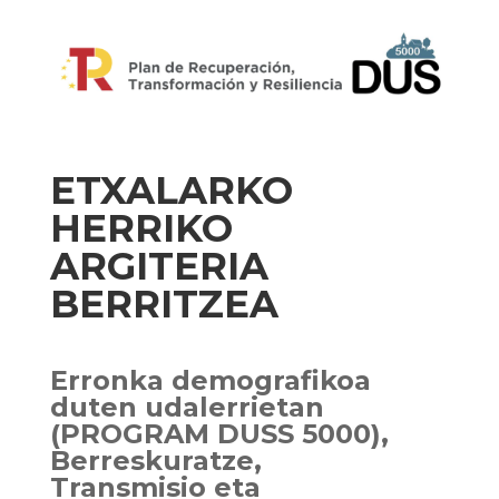
ETXALARKO
HERRIKO
ARGITERIA
BERRITZEA
Erronka demografikoa
duten udalerrietan
(PROGRAM DUSS 5000),
Berreskuratze,
Transmisio eta