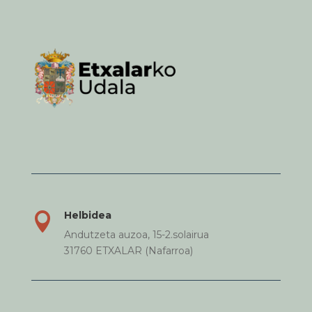
Helbidea

Andutzeta auzoa, 15-2.solairua
31760 ETXALAR (Nafarroa)