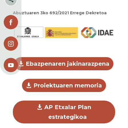
Abuztuaren 3ko 692/2021 Errege Dekretoa


Ebazpenaren jakinarazpena

Proiektuaren memoria
AP Etxalar Plan
estrategikoa