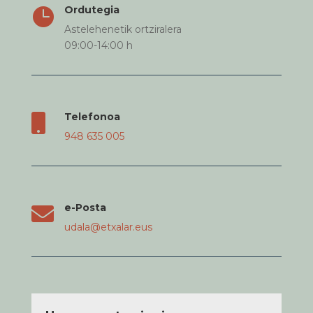
Ordutegia

Astelehenetik ortziralera
09:00-14:00 h
Telefonoa

948 635 005
e-Posta

udala@etxalar.eus