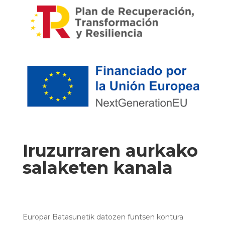
Iruzurraren aurkako
salaketen kanala
Europar Batasunetik datozen funtsen kontura