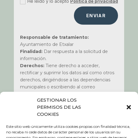
He leído y lo acepto
Política de privacidad
ENVIAR
Responsable de tratamiento:
Ayuntamiento de Etxalar
Finalidad:
Dar respuesta a la solicitud de
información.
Derechos:
Tiene derecho a acceder,
rectificar y suprimir los datos así como otros
derechos, dirigiéndose a las dependencias
municipales o escribiendo al correo
dpd@etxalar.eus
.
GESTIONAR LOS
Más información:
Política de Privacidad de
PERMISOS DE LAS
nuestra web www.etxalar.eus apartado de
COOKIES
política de privacidad
.
Este sitio web únicamente utiliza cookies propias con finalidad técnica,
no recaba ni cede datos de carácter personal de los usuarios sin su
conocimiento. Sin embargo, contiene enlaces a sitios web de terceros