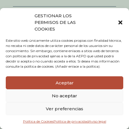
GESTIONAR LOS
PERMISOS DE LAS
Horario

COOKIES
De lunes a viernes
09:00-14:00 h
Este sitio web únicamente utiliza cookies propias con finalidad técnica,
no recaba ni cede datos de carácter personal de los usuarios sin su
conocimiento. Sin embargo, contiene enlaces a sitios web de terceros
con políticas de privacidad ajenas a la de la AEPD que usted podrá
decidir si acepta o no cuando acceda a ellos. Si desea más información
consulte la política de cookies. (Añadir enlace a la política).
Teléfono

948 635 005
Aceptar
No aceptar
E-mail

Ver preferencias
udala@etxalar.eus
Política de Cookies
Política de privacidad
Aviso legal