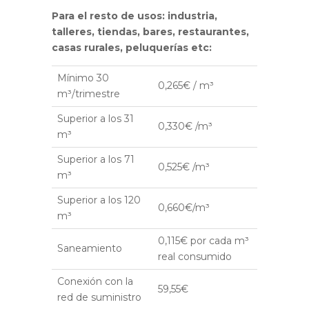
Para el resto de usos: industria,
talleres, tiendas, bares, restaurantes,
casas rurales, peluquerías etc:
Mínimo 30
0,265€ / m³
m³/trimestre
Superior a los 31
0,330€ /m³
m³
Superior a los 71
0,525€ /m³
m³
Superior a los 120
0,660€/m³
m³
0,115€ por cada m³
Saneamiento
real consumido
Conexión con la
59,55€
red de suministro