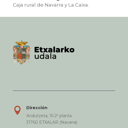
Caja rural de Navarra y La Caixa.
Dirección

Andutzeta, 15-2ª planta
31760 ETXALAR (Navarra)