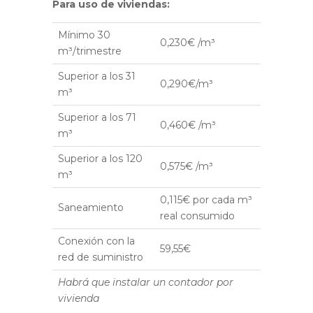
Para uso de viviendas:
Mínimo 30
0,230€ /m³
m³/trimestre
Superior a los 31
0,290€/m³
m³
Superior a los 71
0,460€ /m³
m³
Superior a los 120
0,575€ /m³
m³
0,115€ por cada m³
Saneamiento
real consumido
Conexión con la
59,55€
red de suministro
Habrá que instalar un contador por
vivienda