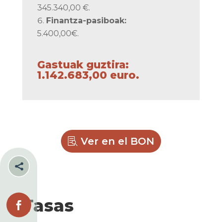
345.340,00 €.
Finantza-pasiboak:
5.400,00€.
Gastuak guztira:
1.142.683,00 euro.
Ver en el BON

Tasas
