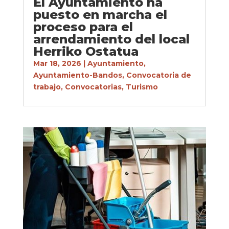
El Ayuntamiento ha
puesto en marcha el
proceso para el
arrendamiento del local
Herriko Ostatua
Mar 18, 2026
|
Ayuntamiento
,
Ayuntamiento-Bandos
,
Convocatoria de
trabajo
,
Convocatorias
,
Turismo