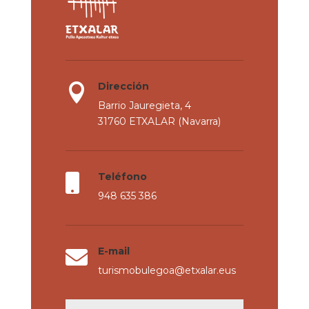
Dirección

Barrio Jauregieta, 4
31760 ETXALAR (Navarra)
Teléfono

948 635 386
E-mail

turismobulegoa@etxalar.eus