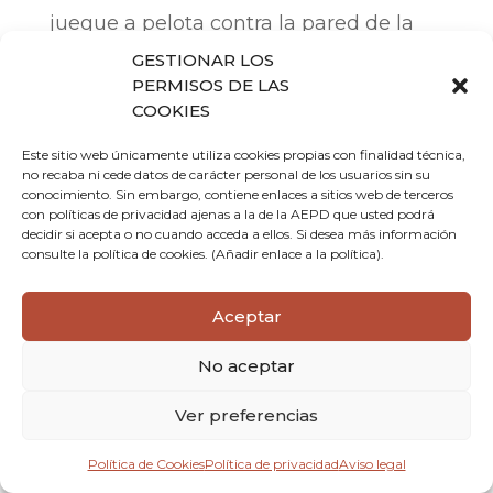
juegue a pelota contra la pared de la
iglesia será multado con dos pesetas.
GESTIONAR LOS
PERMISOS DE LAS
COOKIES
Marcelino Vergara (Vergara
Este sitio web únicamente utiliza cookies propias con finalidad técnica,
I) ‘El mozo de Etxalar’
no recaba ni cede datos de carácter personal de los usuarios sin su
conocimiento. Sin embargo, contiene enlaces a sitios web de terceros
con políticas de privacidad ajenas a la de la AEPD que usted podrá
Marcelino Vergara Larralde (Vergara I), conocido
decidir si acepta o no cuando acceda a ellos. Si desea más información
como el mozo de Etxalar, sobrenombre impuesto
consulte la política de cookies. (Añadir enlace a la política).
por el cronista de pelota “Aitona”, nació el 16 de
mayo de 1943, en la casa Etxebertzea del barrio
Aceptar
Anduetzeta de Etxalar, y falleció en Donostia el 10
de octubre de 2010 con la edad de 67 años.
No aceptar
Su trayectoria en el mundo de la pelota a mano fue
dilata. Completó un total de 19 años como
Ver preferencias
profesional desde su debut en el frontón Vitoriano
de la capital Alavesa, el 3 de noviembre de 1962
Política de Cookies
Política de privacidad
Aviso legal
(Jugó con Etxabe X y sus rivales fueron Arkaia y Del