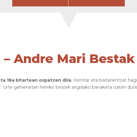
 – Andre Mari Bestak
ta 18a bitartean ospatzen dira.
Herritar eta bisitarientzat hag
r. Urte gehienetan herriko bestek segidako banaketa izaten dute