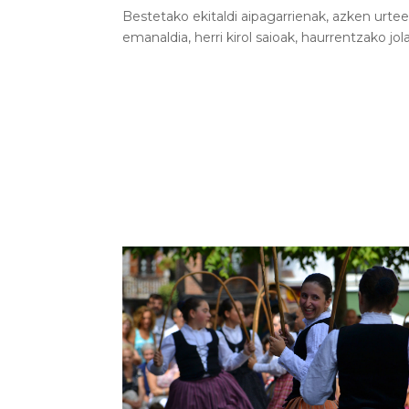
Bestetako ekitaldi aipagarrienak, azken urteet
emanaldia, herri kirol saioak, haurrentzako jo