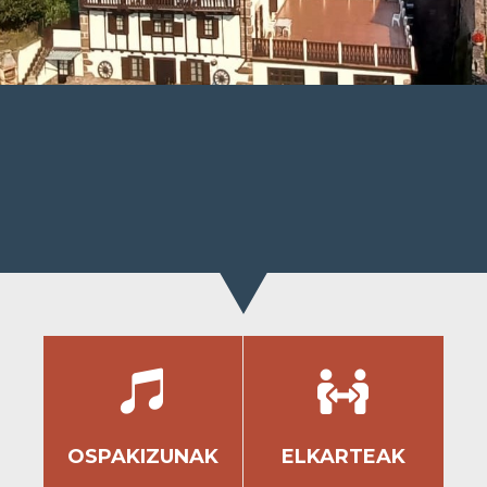


OSPAKIZUNAK
ELKARTEAK