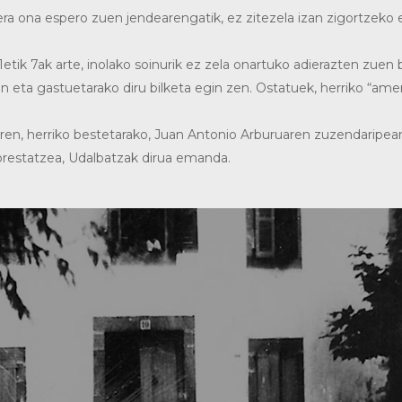
ra ona espero zuen jendearengatik, ez zitezela izan zigortzeko
1etik 7ak arte, inolako soinurik ez zela onartuko adierazten zue
n eta gastuetarako diru bilketa egin zen. Ostatuek, herriko “ame
ziren, herriko bestetarako, Juan Antonio Arburuaren zuzendaripea
prestatzea, Udalbatzak dirua emanda.