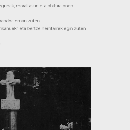
 egunak, moraltasun eta ohitura onen
n bandoa eman zuten.
rikanuek” eta bertze herritarrek egin zuten
n