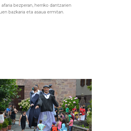
i afaria bezperan, herriko dantzarien
atuen bazkaria eta asaua ermitan.