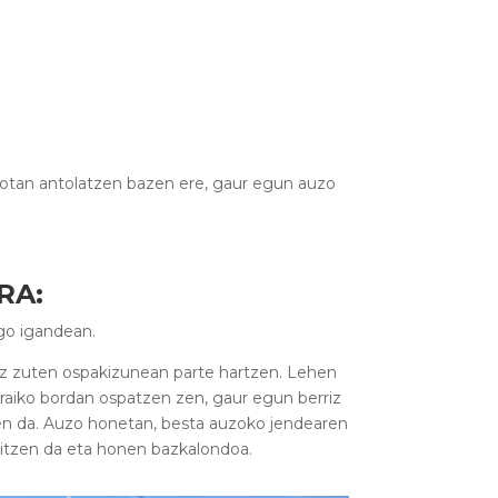
gotan antolatzen bazen ere, gaur egun auzo
RA
:
o igandean.
 zuten ospakizunean parte hartzen. Lehen
aiko bordan ospatzen zen, gaur egun berriz
n da. Auzo honetan, besta auzoko jendearen
ritzen da eta honen bazkalondoa.