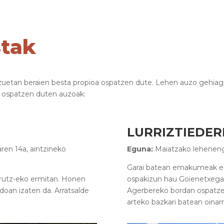
stak
tzuetan beraien besta propioa ospatzen dute. Lehen auzo gehia
an ospatzen duten auzoak:
LURRIZTIEDER
ren 14a, aintzineko
Eguna:
Maiatzako leheneng
Garai batean emakumeak ez
rutz-eko ermitan. Honen
ospakizun hau Goienetxegar
doan izaten da. Arratsalde
Agerbereko bordan ospatze
arteko bazkari batean oinar