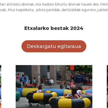
an antolatu direnak, eta tradizio bihurtu direnak hauek dira: Herr
lasak, Mus txapelketa, pilota partidak, dantzaldiak egunero, jubil
Etxalarko bestak 2024
Deskargatu egitaraua