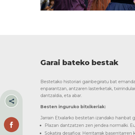
Garai bateko bestak
Bestetako historiari gainbegiratu bat emanda,
enparantzan, antzaren lasterketak, txirrindular
dantzaldia, eta abar.

Besten inguruko bitxikeriak:
Jarrain Etxalarko bestetan izandako hainbat ge

Plazan dantzatzen zen jendea normalki. Eur
Sokatira desafioa: Herritarrak baserritarren 