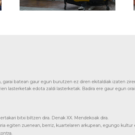
 garai batean gaur egun burutzen ez diren ekitaldiak izaten zire
ien lasterketak edota zaldi lasterketak. Badira ere gaur egun orain
rtakari bitxi biltzen dira. Denak XX. Mendekoak dira.
ia egiten zuenean, berriz, kuartelaren arkupean, egungo kultur 
kontra.