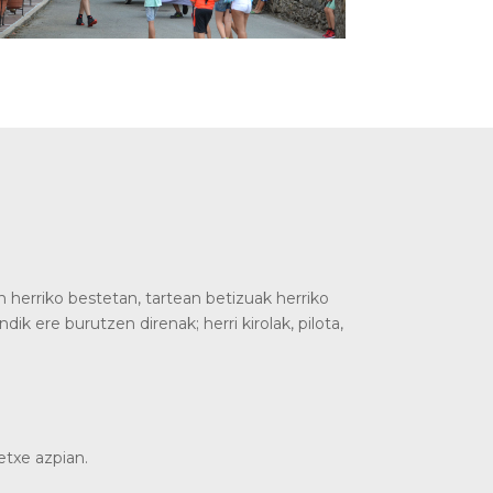
n herriko bestetan, tartean betizuak herriko
dik ere burutzen direnak; herri kirolak, pilota,
etxe azpian.