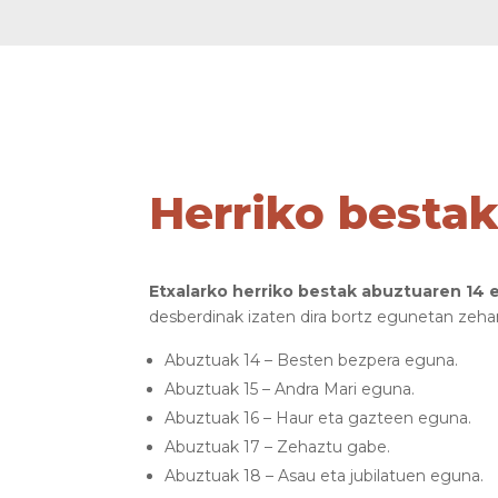
Herriko bestak
Etxalarko herriko bestak abuztuaren 14 e
desberdinak izaten dira bortz egunetan zeha
Abuztuak 14 – Besten bezpera eguna.
Abuztuak 15 – Andra Mari eguna.
Abuztuak 16 – Haur eta gazteen eguna.
Abuztuak 17 – Zehaztu gabe.
Abuztuak 18 – Asau eta jubilatuen eguna.