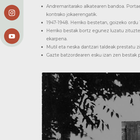
Andremaritarako alkatearen bandoa. Portae

kontrako jokaerengatik.
1947-1948. Herriko bestetan, goizeko ordu 
Herriko bestak bortz egunez luzatu zituzte

ekarpena.
Mutil eta neska dantzari taldeak prestatu 
Gazte batzordearen esku izan zen bestak 