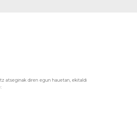
itz atseginak diren egun hauetan, ekitaldi
: