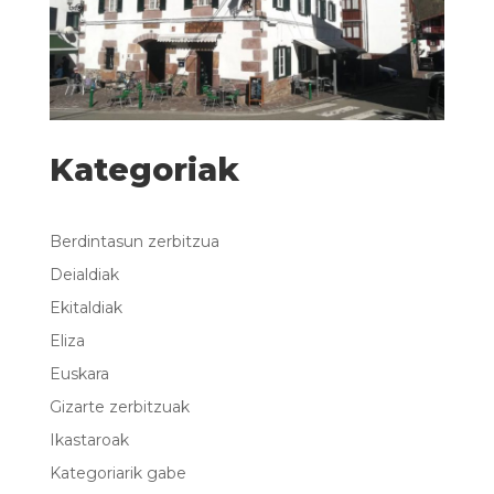
Kategoriak
Berdintasun zerbitzua
Deialdiak
Ekitaldiak
Eliza
Euskara
Gizarte zerbitzuak
Ikastaroak
Kategoriarik gabe