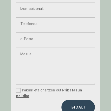
Irakurri eta onartzen dut
Pribatasun
politika
BIDALI