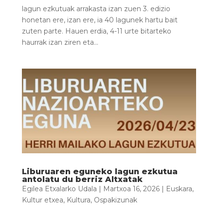
lagun ezkutuak arrakasta izan zuen 3. edizio
honetan ere, izan ere, ia 40 lagunek hartu bait
zuten parte. Hauen erdia, 4-11 urte bitarteko
haurrak izan ziren eta...
Liburuaren eguneko lagun ezkutua
antolatu du berriz Altxatak
Egilea
Etxalarko Udala
|
Martxoa 16, 2026
|
Euskara
,
Kultur etxea
,
Kultura
,
Ospakizunak