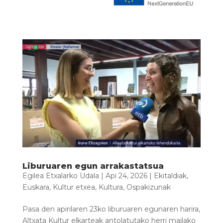
Liburuaren egun arrakastatsua
Egilea
Etxalarko Udala
|
Api 24, 2026
|
Ekitaldiak
,
Euskara
,
Kultur etxea
,
Kultura
,
Ospakizunak
Pasa den apirilaren 23ko liburuaren egunaren harira,
Altxata Kultur elkarteak antolatutako herri mailako