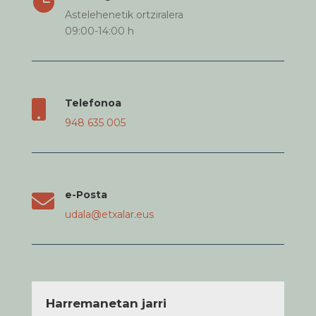

Astelehenetik ortziralera
09:00-14:00 h
Telefonoa

948 635 005
e-Posta

udala@etxalar.eus
Harremanetan jarri