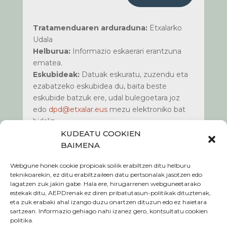
Tratamenduaren arduraduna:
Etxalarko
Udala
Helburua:
Informazio eskaerari erantzuna
ematea.
Eskubideak:
Datuak eskuratu, zuzendu eta
ezabatzeko eskubidea du, baita beste
eskubide batzuk ere, udal bulegoetara joz
edo
dpd@etxalar.eus
mezu elektroniko bat
bidaliz.
Informazio gehiago:
Kontsultatu gure
KUDEATU COOKIEN
webguneko www.etxalar.eus
pribatasun
BAIMENA
politika
atala.
Webgune honek cookie propioak soilik erabiltzen ditu helburu
teknikoarekin, ez ditu erabiltzaileen datu pertsonalak jasotzen edo
lagatzen zuk jakin gabe. Hala ere, hirugarrenen webguneetarako
estekak ditu, AEPDrenak ez diren pribatutasun-politikak dituztenak,
eta zuk erabaki ahal izango duzu onartzen dituzun edo ez haietara
Cookie politika
sartzean. Informazio gehiago nahi izanez gero, kontsultatu cookien
politika.