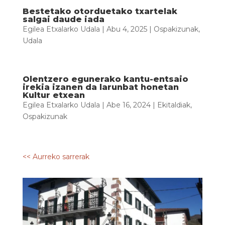
Bestetako otorduetako txartelak
salgai daude iada
Egilea
Etxalarko Udala
|
Abu 4, 2025
|
Ospakizunak
,
Udala
Olentzero egunerako kantu-entsaio
irekia izanen da larunbat honetan
Kultur etxean
Egilea
Etxalarko Udala
|
Abe 16, 2024
|
Ekitaldiak
,
Ospakizunak
<< Aurreko sarrerak