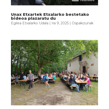
Unax Etxartek Etxalarko bestetako
bideoa plazaratu du
Egilea
Etxalarko Udala
|
Ira 9, 2025
|
Ospakizunak