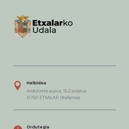
Helbidea

Andutzeta auzoa, 15-2.solairua
31760 ETXALAR (Nafarroa)
Ordutegia