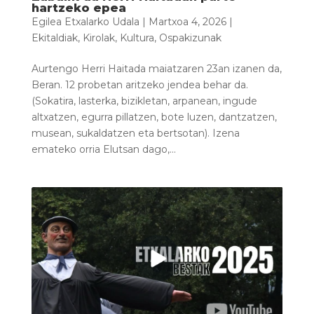
hartzeko epea
Egilea
Etxalarko Udala
|
Martxoa 4, 2026
|
Ekitaldiak
,
Kirolak
,
Kultura
,
Ospakizunak
Aurtengo Herri Haitada maiatzaren 23an izanen da,
Beran. 12 probetan aritzeko jendea behar da.
(Sokatira, lasterka, bizikletan, arpanean, ingude
altxatzen, egurra pillatzen, bote luzen, dantzatzen,
musean, sukaldatzen eta bertsotan). Izena
emateko orria Elutsan dago,...