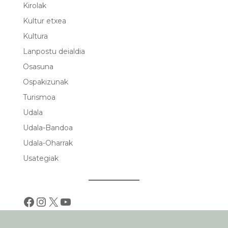
Kirolak
Kultur etxea
Kultura
Lanpostu deialdia
Osasuna
Ospakizunak
Turismoa
Udala
Udala-Bandoa
Udala-Oharrak
Usategiak
Facebook
Instagram
X
YouTube