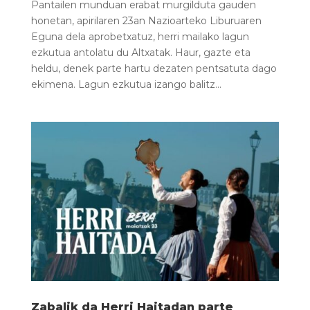
Pantailen munduan erabat murgilduta gauden
honetan, apirilaren 23an Nazioarteko Liburuaren
Eguna dela aprobetxatuz, herri mailako lagun
ezkutua antolatu du Altxatak. Haur, gazte eta
heldu, denek parte hartu dezaten pentsatuta dago
ekimena. Lagun ezkutua izango balitz...
Zabalik da Herri Haitadan parte