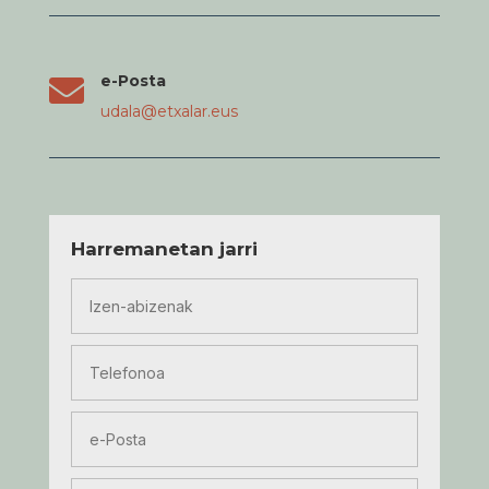
e-Posta

udala@etxalar.eus
Harremanetan jarri