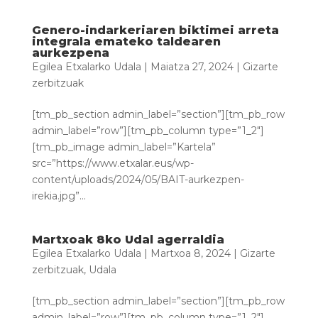
Genero-indarkeriaren biktimei arreta
integrala emateko taldearen
aurkezpena
Egilea
Etxalarko Udala
|
Maiatza 27, 2024
|
Gizarte
zerbitzuak
[tm_pb_section admin_label=”section”][tm_pb_row
admin_label=”row”][tm_pb_column type=”1_2″]
[tm_pb_image admin_label=”Kartela”
src=”https://www.etxalar.eus/wp-
content/uploads/2024/05/BAIT-aurkezpen-
irekia.jpg”...
Martxoak 8ko Udal agerraldia
Egilea
Etxalarko Udala
|
Martxoa 8, 2024
|
Gizarte
zerbitzuak
,
Udala
[tm_pb_section admin_label=”section”][tm_pb_row
admin_label=”row”][tm_pb_column type=”1_2″]