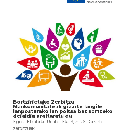
Bortzirietako Zerbitzu
Mankomunitateak gizarte langile
lanposturako lan poltsa bat sortzeko
deialdia argitaratu du
Egilea
Etxalarko Udala
|
Eka 3, 2026
|
Gizarte
zerbitzuak