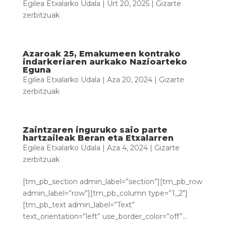
Egilea
Etxalarko Udala
|
Urt 20, 2025
|
Gizarte
zerbitzuak
Azaroak 25, Emakumeen kontrako
indarkeriaren aurkako Nazioarteko
Eguna
Egilea
Etxalarko Udala
|
Aza 20, 2024
|
Gizarte
zerbitzuak
Zaintzaren inguruko saio parte
hartzaileak Beran eta Etxalarren
Egilea
Etxalarko Udala
|
Aza 4, 2024
|
Gizarte
zerbitzuak
[tm_pb_section admin_label=”section”][tm_pb_row
admin_label=”row”][tm_pb_column type=”1_2″]
[tm_pb_text admin_label=”Text”
text_orientation=”left” use_border_color=”off”...