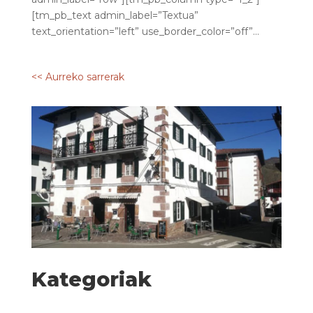
[tm_pb_text admin_label=”Textua”
text_orientation=”left” use_border_color=”off”...
<< Aurreko sarrerak
Kategoriak