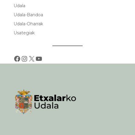
Udala
Udala-Bandoa
Udala-Oharrak
Usategiak
Facebook
Instagram
X
YouTube