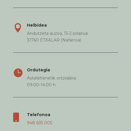
Helbidea

Andutzeta auzoa, 15-2.solairua
31760 ETXALAR (Nafarroa)
Ordutegia

Astelehenetik ortziralera
09:00-14:00 h
Telefonoa

948 635 005