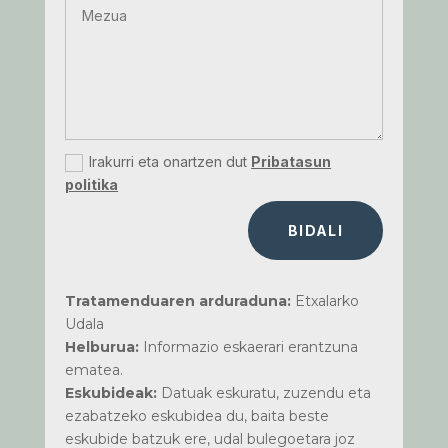
Irakurri eta onartzen dut
Pribatasun
politika
BIDALI
Tratamenduaren arduraduna:
Etxalarko
Udala
Helburua:
Informazio eskaerari erantzuna
ematea.
Eskubideak:
Datuak eskuratu, zuzendu eta
ezabatzeko eskubidea du, baita beste
eskubide batzuk ere, udal bulegoetara joz