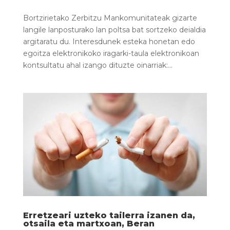
Bortzirietako Zerbitzu Mankomunitateak gizarte
langile lanposturako lan poltsa bat sortzeko deialdia
argitaratu du. Interesdunek esteka honetan edo
egoitza elektronikoko iragarki-taula elektronikoan
kontsultatu ahal izango dituzte oinarriak:...
Erretzeari uzteko tailerra izanen da,
otsaila eta martxoan, Beran