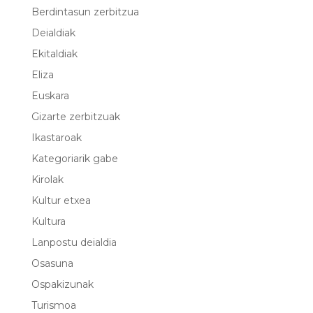
Berdintasun zerbitzua
Deialdiak
Ekitaldiak
Eliza
Euskara
Gizarte zerbitzuak
Ikastaroak
Kategoriarik gabe
Kirolak
Kultur etxea
Kultura
Lanpostu deialdia
Osasuna
Ospakizunak
Turismoa