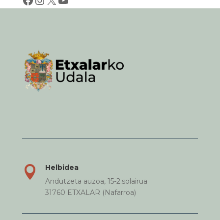
Helbidea

Andutzeta auzoa, 15-2.solairua
31760 ETXALAR (Nafarroa)