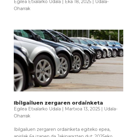
Egilea
Etxalarko Udala
|
Eka 18, 2025
|
Udala-
Oharrak
Ibilgailuen zergaren ordainketa
Egilea
Etxalarko Udala
|
Martxoa 13, 2025
|
Udala-
Oharrak
Ibilgailuen zergaren ordainketa egiteko epea,
apirilak 6a izanen da Jakinarazten dut: 2025eko