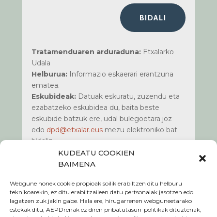
BIDALI
Tratamenduaren arduraduna:
Etxalarko
Udala
Helburua:
Informazio eskaerari erantzuna
ematea.
Eskubideak:
Datuak eskuratu, zuzendu eta
ezabatzeko eskubidea du, baita beste
eskubide batzuk ere, udal bulegoetara joz
edo
dpd@etxalar.eus
mezu elektroniko bat
bidaliz.
Informazio gehiago:
Kontsultatu gure
KUDEATU COOKIEN
webguneko www.etxalar.eus
pribatasun
BAIMENA
politika
atala.
Webgune honek cookie propioak soilik erabiltzen ditu helburu
teknikoarekin, ez ditu erabiltzaileen datu pertsonalak jasotzen edo
lagatzen zuk jakin gabe. Hala ere, hirugarrenen webguneetarako
estekak ditu, AEPDrenak ez diren pribatutasun-politikak dituztenak,