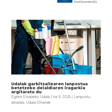
Udalak garbitzailearen lanpostua
betetzeko deialdiaren iragarkia
argitaratu du
Egilea
Etxalarko Udala
|
Ira 9, 2025
|
Lanpostu
deialdia
,
Udala-Oharrak