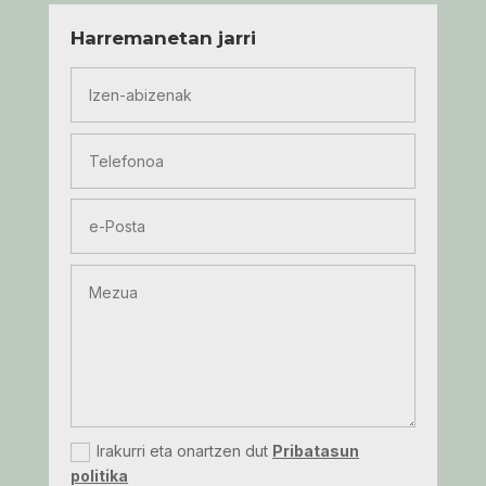
Harremanetan jarri
Irakurri eta onartzen dut
Pribatasun
politika