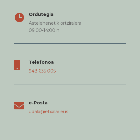
Ordutegia

Astelehenetik ortziralera
09:00-14:00 h
Telefonoa

948 635 005
e-Posta

udala@etxalar.eus