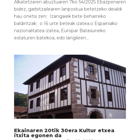
Alkatetzaren abuztuaren 7ko 54/2025 Ebazpenaren
bidez, garbitzailearen lanpostua betetzeko deialdi
hau onetsi zen: Izangaiek bete beharreko
baldintzak: o 16 urte beteak izatea.o Espainiako
nazionalitatea izatea, Europar Batasuneko
estaturen batekoa, edo langileen...
Ekainaren 20tik 30era Kultur etxea
itxita egonen da