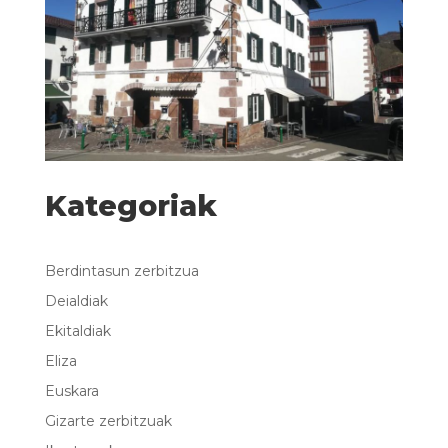
Kategoriak
Berdintasun zerbitzua
Deialdiak
Ekitaldiak
Eliza
Euskara
Gizarte zerbitzuak