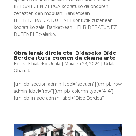
IBILGAILUEN ZERGA kobratuko da ondoren
zehazten den moduan: Banketxean
HELBIDERATUA DUTENEI kontutik zuzenean
kobratuko zaie. Banketxean HELBIDERATUA EZ
DUTENEI Etxalarko...
Obra lanak direla eta, Bidasoko Bide
Berdea itxita egonen da ekaina arte
Egilea
Etxalarko Udala
|
Maiatza 23, 2024
|
Udala-
Oharrak
[tm_pb_section admin_label=”section”][tm_pb_row
admin_label=”row”][tm_pb_column type=”4_4″]
[tm_pb_image admin_label=”Bide Berdea”...