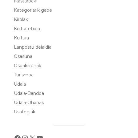
Ikastaroak
Kategoriarik gabe
Kirolak
Kultur etxea
Kultura
Lanpostu deialdia
Osasuna
Ospakizunak
Turismoa
Udala
Udala-Bandoa
Udala-Oharrak
Usategiak
Facebook
Instagram
X
YouTube