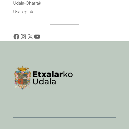
Udala-Oharrak
Usategiak
Facebook
Instagram
X
YouTube