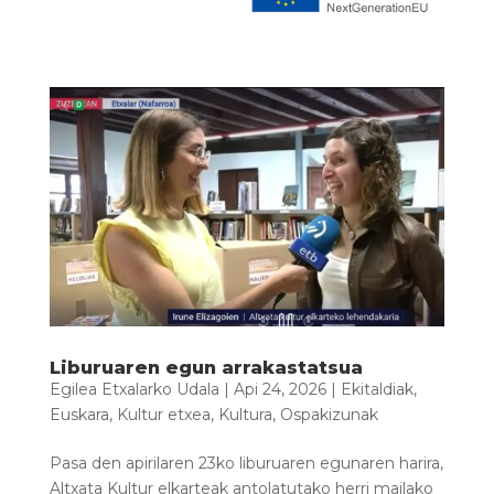
Liburuaren egun arrakastatsua
Egilea
Etxalarko Udala
|
Api 24, 2026
|
Ekitaldiak
,
Euskara
,
Kultur etxea
,
Kultura
,
Ospakizunak
Pasa den apirilaren 23ko liburuaren egunaren harira,
Altxata Kultur elkarteak antolatutako herri mailako