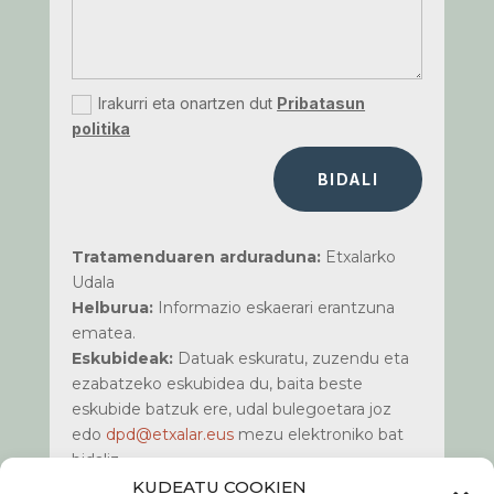
Irakurri eta onartzen dut
Pribatasun
politika
BIDALI
Tratamenduaren arduraduna:
Etxalarko
Udala
Helburua:
Informazio eskaerari erantzuna
ematea.
Eskubideak:
Datuak eskuratu, zuzendu eta
ezabatzeko eskubidea du, baita beste
eskubide batzuk ere, udal bulegoetara joz
edo
dpd@etxalar.eus
mezu elektroniko bat
bidaliz.
Informazio gehiago:
Kontsultatu gure
KUDEATU COOKIEN