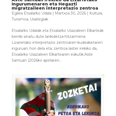
Ingurumenaren eta Hegazti
migratzaileen interpretazio zentroa
Egilea
Etxalarko Udala
|
Martxoa 30, 2026
|
Kultura
,
Turismoa
,
Usategiak
Etxalarko Udalak eta Etxalarko Usazaleen Elkarteak
berriki sinatu dute lankidetza-hitzarmena
Lizarietako interpretazio zentroaren kudeaketaren
inguruan; hori dela eta, zentroa laster irekiko da,
Etxalarko Usazaleen Elkartearen eskutik.Aste
Santuan (2026ko apirilaren...