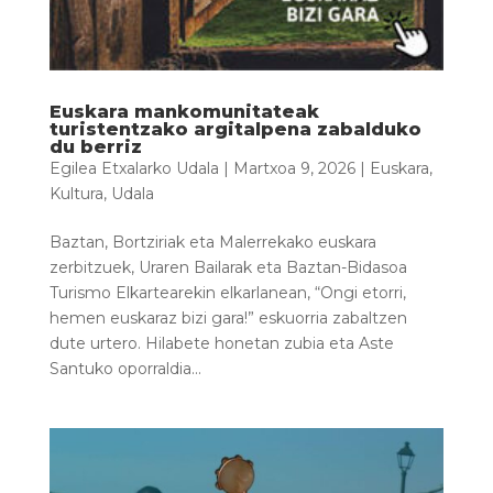
Euskara mankomunitateak
turistentzako argitalpena zabalduko
du berriz
Egilea
Etxalarko Udala
|
Martxoa 9, 2026
|
Euskara
,
Kultura
,
Udala
Baztan, Bortziriak eta Malerrekako euskara
zerbitzuek, Uraren Bailarak eta Baztan-Bidasoa
Turismo Elkartearekin elkarlanean, “Ongi etorri,
hemen euskaraz bizi gara!” eskuorria zabaltzen
dute urtero. Hilabete honetan zubia eta Aste
Santuko oporraldia...