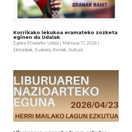
Korrikako lekukoa eramateko zozketa
eginen du Udalak
Egilea
Etxalarko Udala
|
Martxoa 17, 2026
|
Ekitaldiak
,
Euskara
,
Kirolak
,
Kultura