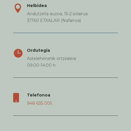
Helbidea

Andutzeta auzoa, 15-2.solairua
31760 ETXALAR (Nafarroa)
Ordutegia

Astelehenetik ortziralera
09:00-14:00 h
Telefonoa

948 635 005