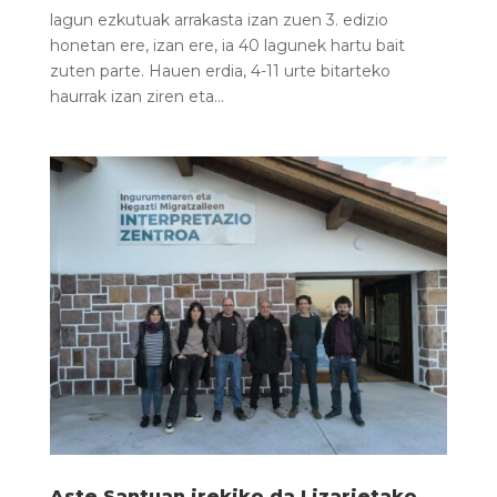
lagun ezkutuak arrakasta izan zuen 3. edizio
honetan ere, izan ere, ia 40 lagunek hartu bait
zuten parte. Hauen erdia, 4-11 urte bitarteko
haurrak izan ziren eta...
Aste Santuan irekiko da Lizarietako