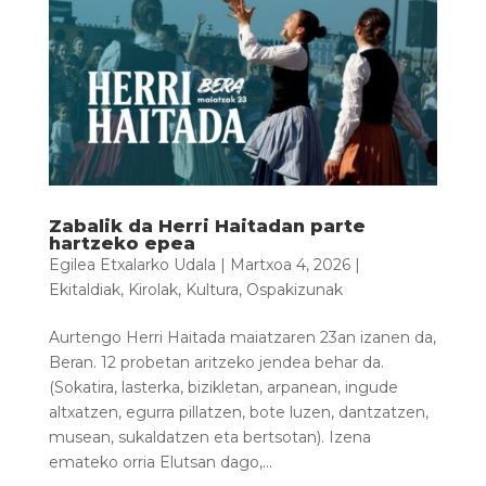
Zabalik da Herri Haitadan parte
hartzeko epea
Egilea
Etxalarko Udala
|
Martxoa 4, 2026
|
Ekitaldiak
,
Kirolak
,
Kultura
,
Ospakizunak
Aurtengo Herri Haitada maiatzaren 23an izanen da,
Beran. 12 probetan aritzeko jendea behar da.
(Sokatira, lasterka, bizikletan, arpanean, ingude
altxatzen, egurra pillatzen, bote luzen, dantzatzen,
musean, sukaldatzen eta bertsotan). Izena
emateko orria Elutsan dago,...