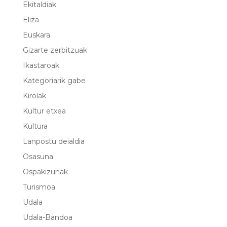
Ekitaldiak
Eliza
Euskara
Gizarte zerbitzuak
Ikastaroak
Kategoriarik gabe
Kirolak
Kultur etxea
Kultura
Lanpostu deialdia
Osasuna
Ospakizunak
Turismoa
Udala
Udala-Bandoa