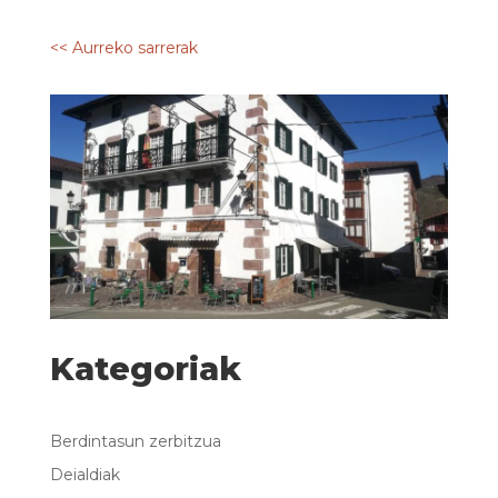
<< Aurreko sarrerak
Kategoriak
Berdintasun zerbitzua
Deialdiak