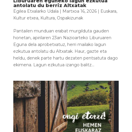
Liburuaren eguneko lagun ezkutua
antolatu du berriz Altxatak
Egilea
Etxalarko Udala
|
Martxoa 16, 2026
|
Euskara
,
Kultur etxea
,
Kultura
,
Ospakizunak
Pantailen munduan erabat murgilduta gauden
honetan, apirilaren 23an Nazioarteko Liburuaren
Eguna dela aprobetxatuz, herri mailako lagun
ezkutua antolatu du Altxatak. Haur, gazte eta
heldu, denek parte hartu dezaten pentsatuta dago
ekimena. Lagun ezkutua izango balitz...