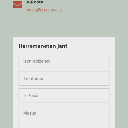
e-Posta

udala@etxalar.eus
Harremanetan jarri