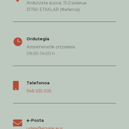
Andutzeta auzoa, 15-2.solairua
31760 ETXALAR (Nafarroa)
Ordutegia

Astelehenetik ortziralera
09:00-14:00 h
Telefonoa

948 635 005
e-Posta

udala@etxalar.eus