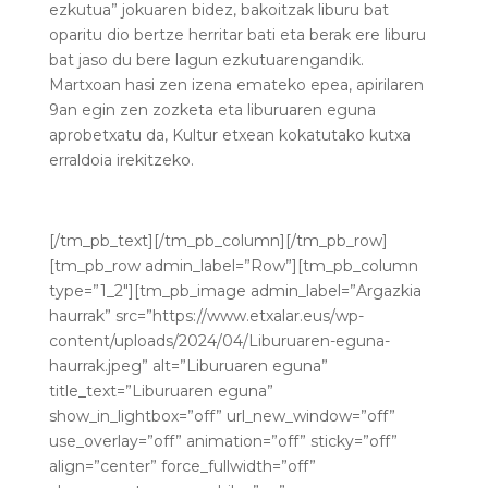
ezkutua” jokuaren bidez, bakoitzak liburu bat
oparitu dio bertze herritar bati eta berak ere liburu
bat jaso du bere lagun ezkutuarengandik.
Martxoan hasi zen izena emateko epea, apirilaren
9an egin zen zozketa eta liburuaren eguna
aprobetxatu da, Kultur etxean kokatutako kutxa
erraldoia irekitzeko.
[/tm_pb_text][/tm_pb_column][/tm_pb_row]
[tm_pb_row admin_label=”Row”][tm_pb_column
type=”1_2″][tm_pb_image admin_label=”Argazkia
haurrak” src=”https://www.etxalar.eus/wp-
content/uploads/2024/04/Liburuaren-eguna-
haurrak.jpeg” alt=”Liburuaren eguna”
title_text=”Liburuaren eguna”
show_in_lightbox=”off” url_new_window=”off”
use_overlay=”off” animation=”off” sticky=”off”
align=”center” force_fullwidth=”off”