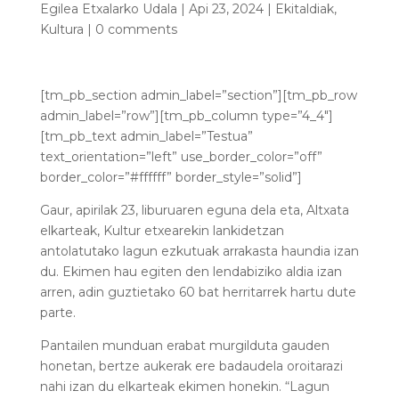
Egilea
Etxalarko Udala
|
Api 23, 2024
|
Ekitaldiak
,
Kultura
|
0 comments
[tm_pb_section admin_label=”section”][tm_pb_row
admin_label=”row”][tm_pb_column type=”4_4″]
[tm_pb_text admin_label=”Testua”
text_orientation=”left” use_border_color=”off”
border_color=”#ffffff” border_style=”solid”]
Gaur, apirilak 23, liburuaren eguna dela eta, Altxata
elkarteak, Kultur etxearekin lankidetzan
antolatutako lagun ezkutuak arrakasta haundia izan
du. Ekimen hau egiten den lendabiziko aldia izan
arren, adin guztietako 60 bat herritarrek hartu dute
parte.
Pantailen munduan erabat murgilduta gauden
honetan, bertze aukerak ere badaudela oroitarazi
nahi izan du elkarteak ekimen honekin. “Lagun