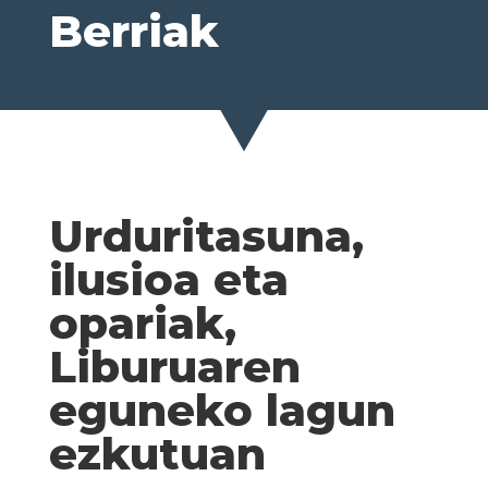
Berriak
Urduritasuna,
ilusioa eta
opariak,
Liburuaren
eguneko lagun
ezkutuan