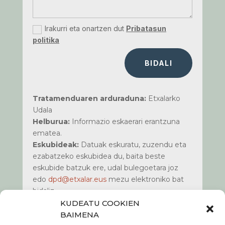
Irakurri eta onartzen dut
Pribatasun
politika
BIDALI
Tratamenduaren arduraduna:
Etxalarko
Udala
Helburua:
Informazio eskaerari erantzuna
ematea.
Eskubideak:
Datuak eskuratu, zuzendu eta
ezabatzeko eskubidea du, baita beste
eskubide batzuk ere, udal bulegoetara joz
edo
dpd@etxalar.eus
mezu elektroniko bat
bidaliz.
Informazio gehiago:
Kontsultatu gure
KUDEATU COOKIEN
webguneko www.etxalar.eus
pribatasun
BAIMENA