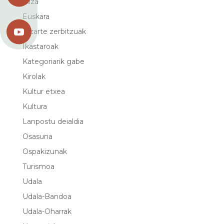
Eliza
Euskara

Gizarte zerbitzuak
Ikastaroak
Kategoriarik gabe
Kirolak
Kultur etxea
Kultura
Lanpostu deialdia
Osasuna
Ospakizunak
Turismoa
Udala
Udala-Bandoa
Udala-Oharrak