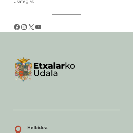
Usategiak
Facebook
Instagram
X
YouTube
Helbidea
