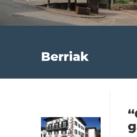
Berriak
“
g