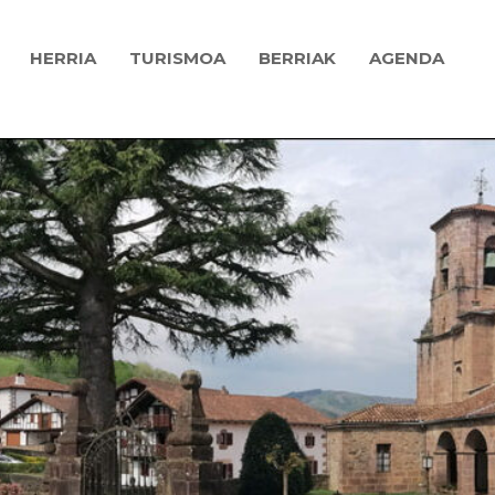
HERRIA
TURISMOA
BERRIAK
AGENDA