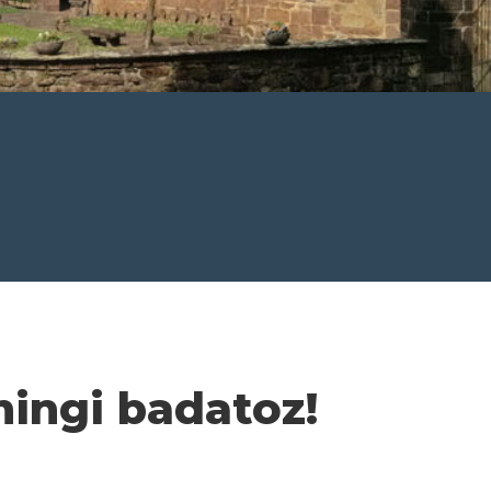
ingi badatoz!