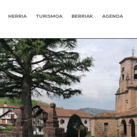
HERRIA
TURISMOA
BERRIAK
AGENDA