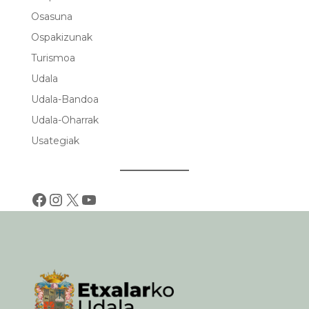
Osasuna
Ospakizunak
Turismoa
Udala
Udala-Bandoa
Udala-Oharrak
Usategiak
Facebook
Instagram
X
YouTube