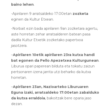
baino lehen
.
-Apirilaren 9 arratsaldeko 17:00etan
zozketa
eginen da Kultur Etxean.
-Norbait ezin bada apirilaren 9an zozketara agertu,
aste horretan zehar arratsalderen batean pasa
dadila Kultur Etxetik zozketako papertxoa
jasotzera.
–
Apirilaren 10etik apirilaren 23ra kutxa handi
bat egonen da Pello Apezetxea Kulturgunean
.
Liburua opari paperean bilduta eta tokatu zaizun
pertsonaren izena jarrita utzi beharko da kutxa
horretan.
–
Apirilaren 23an, Nazioarteko Liburuaren
Eguna izaki, arratsaldeko 17:00etan zabalduko
da kutxa erraldoia
, bakoitzak bere oparia jaso
dezan.