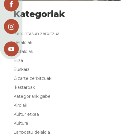

Kategoriak

Berdintasun zerbitzua
Deialdiak

Ekitaldiak
Eliza
Euskara
Gizarte zerbitzuak
Ikastaroak
Kategoriarik gabe
Kirolak
Kultur etxea
Kultura
Lanpostu deialdia