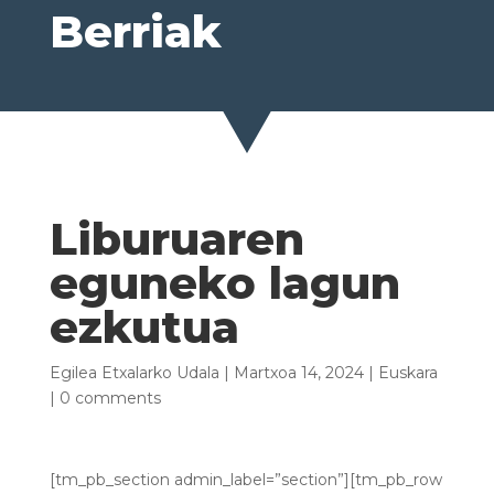
Berriak
Liburuaren
eguneko lagun
ezkutua
Egilea
Etxalarko Udala
|
Martxoa 14, 2024
|
Euskara
|
0 comments
[tm_pb_section admin_label=”section”][tm_pb_row