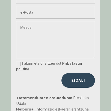
Irakurri eta onartzen dut
Pribatasun
politika
BIDALI
Tratamenduaren arduraduna:
Etxalarko
Udala
Helburua:
Informazio eskaerari erantzuna