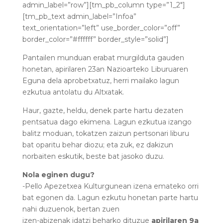
admin_label=”row”][tm_pb_column type=”1_2″]
[tm_pb_text admin_label=”Infoa”
text_orientation=”left” use_border_color=”off”
border_color=”#ffffff” border_style=”solid”]
Pantailen munduan erabat murgilduta gauden
honetan, apirilaren 23an Nazioarteko Liburuaren
Eguna dela aprobetxatuz, herri mailako lagun
ezkutua antolatu du Altxatak.
Haur, gazte, heldu, denek parte hartu dezaten
pentsatua dago ekimena. Lagun ezkutua izango
balitz moduan, tokatzen zaizun pertsonari liburu
bat oparitu behar diozu; eta zuk, ez dakizun
norbaiten eskutik, beste bat jasoko duzu.
Nola eginen dugu?
-Pello Apezetxea Kulturgunean izena emateko orri
bat egonen da. Lagun ezkutu honetan parte hartu
nahi duzuenok, bertan zuen
izen-abizenak idatzi beharko dituzue
apirilaren 9a