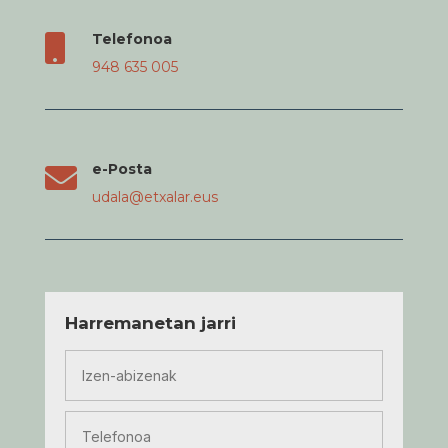
Telefonoa

948 635 005
e-Posta

udala@etxalar.eus
Harremanetan jarri