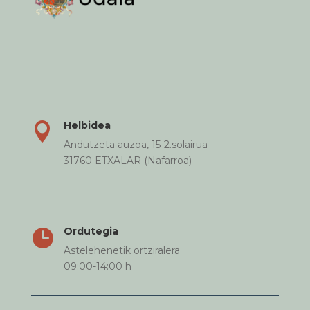
Helbidea

Andutzeta auzoa, 15-2.solairua
31760 ETXALAR (Nafarroa)
Ordutegia

Astelehenetik ortziralera
09:00-14:00 h