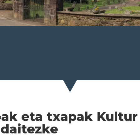
ak eta txapak Kultur
 daitezke