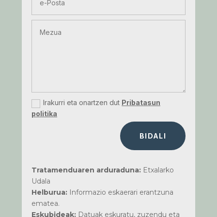
Irakurri eta onartzen dut
Pribatasun
politika
BIDALI
Tratamenduaren arduraduna:
Etxalarko
Udala
Helburua:
Informazio eskaerari erantzuna
ematea.
Eskubideak:
Datuak eskuratu, zuzendu eta