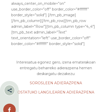
always_center_on_mobile=”on”
use_border_color=”off” border_color=”#ffffff”
border_style=”solid”] [/tm_pb_image]
[/tm_pb_column][/tm_pb_row][tm_pb_row
admin_label=”Row”][tm_pb_column type=”4_4″]
[tm_pb_text admin_label=”Text”
text_orientation=”left” use_border_color=”off”
border_color=”#ffffff” border_style=”solid”]
Interesatua egonez gero, izena ematerakoan
entregatu beharreko adierazpena hemen
deskargatu dezakezu:
SOROSLEEN ADIERAZPENA

OSTATUKO LANGILEAREN ADIERAZPENA
