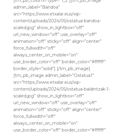
[tm_pb_column type=”1_2″][tm_pb_image
admin_label=”Bandoa”
src=”https://www.etxalar.eus/wp-
content/uploads/2024/05/ostatua-bandoa-
scaled.jpg” show_in_lightbox=”off”
url_new_window=”off” use_overlay=”off”
animation=”off” sticky=”off” align=”center”
force_fullwidth=”off”
always_center_on_mobile=”on”
use_border_color=”off” border_color=”#ffffff”
border_style=”solid”] [/tm_pb_image]
[tm_pb_image admin_label=”Ostatua1″
src=”https://www.etxalar.eus/wp-
content/uploads/2024/05/ostatua-baldintzak-1-
scaled.jpg” show_in_lightbox=”off”
url_new_window=”off” use_overlay=”off”
animation=”off” sticky=”off” align=”center”
force_fullwidth=”off”
always_center_on_mobile=”on”
use_border_color=”off” border_color=”#ffffff”