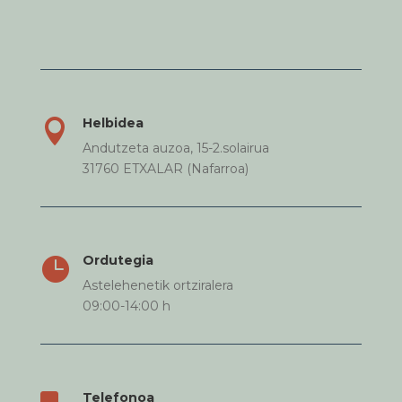
Helbidea

Andutzeta auzoa, 15-2.solairua
31760 ETXALAR (Nafarroa)
Ordutegia

Astelehenetik ortziralera
09:00-14:00 h
Telefonoa