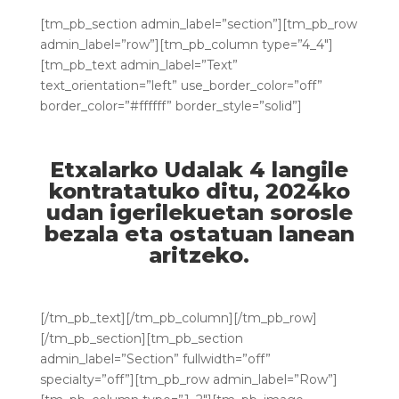
[tm_pb_section admin_label=”section”][tm_pb_row
admin_label=”row”][tm_pb_column type=”4_4″]
[tm_pb_text admin_label=”Text”
text_orientation=”left” use_border_color=”off”
border_color=”#ffffff” border_style=”solid”]
Etxalarko Udalak 4 langile
kontratatuko ditu, 2024ko
udan igerilekuetan sorosle
bezala eta ostatuan lanean
aritzeko.
[/tm_pb_text][/tm_pb_column][/tm_pb_row]
[/tm_pb_section][tm_pb_section
admin_label=”Section” fullwidth=”off”
specialty=”off”][tm_pb_row admin_label=”Row”]