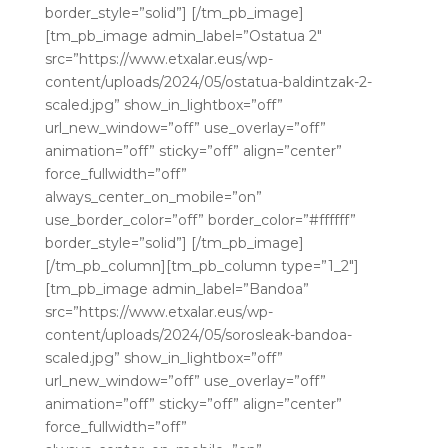
border_style=”solid”] [/tm_pb_image]
[tm_pb_image admin_label=”Ostatua 2″
src=”https://www.etxalar.eus/wp-
content/uploads/2024/05/ostatua-baldintzak-2-
scaled.jpg” show_in_lightbox=”off”
url_new_window=”off” use_overlay=”off”
animation=”off” sticky=”off” align=”center”
force_fullwidth=”off”
always_center_on_mobile=”on”
use_border_color=”off” border_color=”#ffffff”
border_style=”solid”] [/tm_pb_image]
[/tm_pb_column][tm_pb_column type=”1_2″]
[tm_pb_image admin_label=”Bandoa”
src=”https://www.etxalar.eus/wp-
content/uploads/2024/05/sorosleak-bandoa-
scaled.jpg” show_in_lightbox=”off”
url_new_window=”off” use_overlay=”off”
animation=”off” sticky=”off” align=”center”
force_fullwidth=”off”