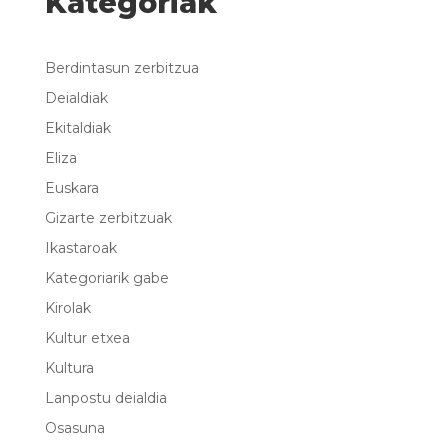
Kategoriak
Berdintasun zerbitzua
Deialdiak
Ekitaldiak
Eliza
Euskara
Gizarte zerbitzuak
Ikastaroak
Kategoriarik gabe
Kirolak
Kultur etxea
Kultura
Lanpostu deialdia
Osasuna