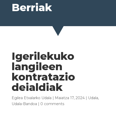
Berriak
Igerilekuko
langileen
kontratazio
deialdiak
Egilea
Etxalarko Udala
|
Maiatza 17, 2024
|
Udala
,
Udala-Bandoa
|
0 comments