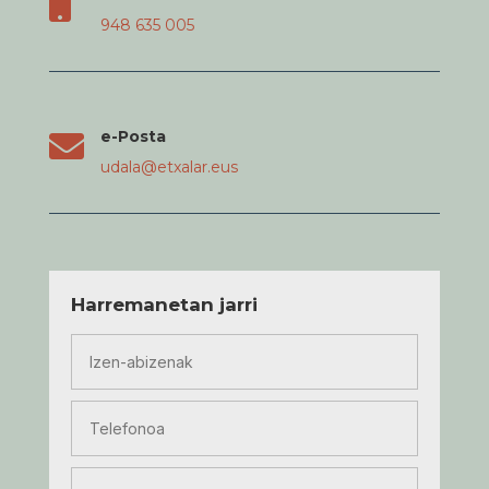

948 635 005
e-Posta

udala@etxalar.eus
Harremanetan jarri