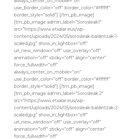
always_center_on_mobile=”on”
use_border_color=”off” border_color=”#ffffff”
border_style=”solid”] [/tm_pb_image]
[tm_pb_image admin_label=”Sorosleak1″
src=”https://www.etxalar.eus/wp-
content/uploads/2024/05/sorosleak-baldintzak-1-
scaled.jpg” show_in_lightbox=”off”
url_new_window=”off” use_overlay=”off”
animation=”off” sticky=”off” align=”center”
force_fullwidth=”off”
always_center_on_mobile=”on”
use_border_color=”off” border_color=”#ffffff”
border_style=”solid”] [/tm_pb_image]
[tm_pb_image admin_label=”Sorosleak 2″
src=”https://www.etxalar.eus/wp-
content/uploads/2024/05/sorosleak-baldintzak-2-
scaled.jpg” show_in_lightbox=”off”
url_new_window=”off” use_overlay=”off”
animation=”off” sticky=”off” align=”center”
force_fullwidth=”off”