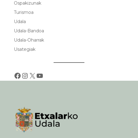
Ospakizunak
Turismoa
Udala
Udala-Bandoa
Udala-Oharrak
Usategiak
Facebook
Instagram
X
YouTube