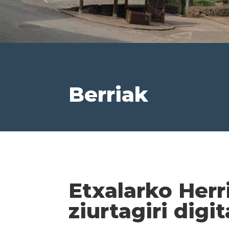
Berriak
Etxalarko Her
ziurtagiri digi