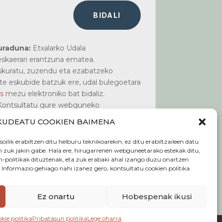
BIDALI
uraduna:
Etxalarko Udala
skaerari erantzuna ematea.
kuratu, zuzendu eta ezabatzeko
te eskubide batzuk ere, udal bulegoetara
s
mezu elektroniko bat bidaliz.
ontsultatu gure webguneko
sun politika
atala.
KUDEATU COOKIEN BAIMENA
lik erabiltzen ditu helburu teknikoarekin, ez ditu erabiltzaileen datu
n zuk jakin gabe. Hala ere, hirugarrenen webguneetarako estekak ditu,
-politikak dituztenak, eta zuk erabaki ahal izango duzu onartzen
 Informazio gehiago nahi izanez gero, kontsultatu cookien politika.
Lege oharra
Ez onartu
Hobespenak ikusi
kie politika
Pribatasun politika
Lege oharra