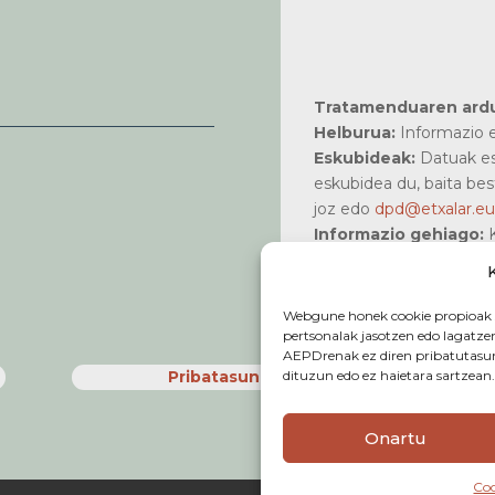
Tratamenduaren ard
Helburua:
Informazio e
Eskubideak:
Datuak es
eskubidea du, baita bes
joz edo
dpd@etxalar.eu
Informazio gehiago:
K
www.etxalar.eus
pribata
Webgune honek cookie propioak soi
pertsonalak jasotzen edo lagatze
AEPDrenak ez diren pribatutasun
dituzun edo ez haietara sartzean.
Pribatasun politika
Onartu
Coo