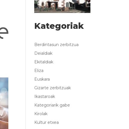
Kategoriak
Berdintasun zerbitzua
Deialdiak
Ekitaldiak
Eliza
Euskara
Gizarte zerbitzuak
Ikastaroak
Kategoriarik gabe
Kirolak
Kultur etxea