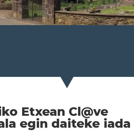
riko Etxean Cl@ve
tala egin daiteke iada