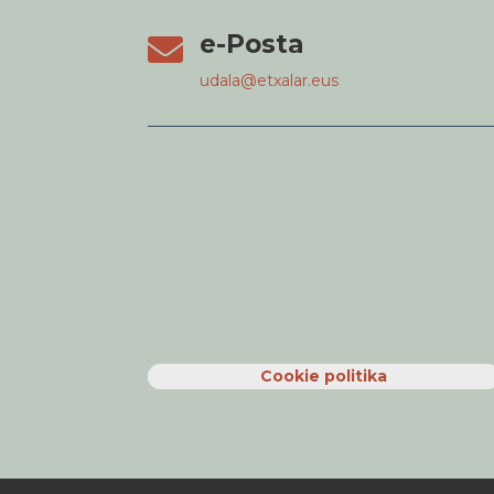
e-Posta

udala@etxalar.eus
Cookie politika