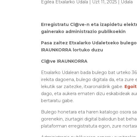
Egilea
Etxalarko Udala
|
Uzt 11, 2025
|
Udala
Erregistratu Cl@ve-n eta izapidetu elekt
gainerako administrazio publikoekin
Pasa zaitez Etxalarko Udaletxeko bulego
IRAUNKORRA lortuko duzu
Cl@ve IRAUNKORRA
Etxalarko Udalean bada bulego bat urteko 3
irekita dagoena, bulego digitala da, eta zure
lekutik sar zaitezke, itxaronaldirik gabe.
Egoit
dago, eta aukera ematen dizu eskabideak au
bertaratu gabe.
Bulego honetara eta haren katalogo osora sa
gorenekin, ziurtagiri digital baliodun bat be
plataforman erregistratuta egon, zure norta