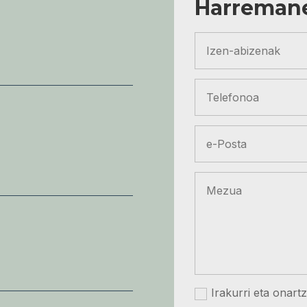
Harremane
Irakurri eta onart