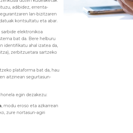
n zerikusia duten kudeaketak
tuzu, adibidez, errenta-
segurantzaren lan-bizitzaren
datuak kontsultatu eta abar.
 sarbide elektronikoa
sistema bat da. Bere helburu
n identifikatu ahal izatea da,
itza), zerbitzuetara sartzeko
atzeko plataforma bat da, hau
oen aitzinean segurtasun-
a honela egin dezakezu:
a
, modu eroso eta azkarrean
ko, zure nortasun-agiri