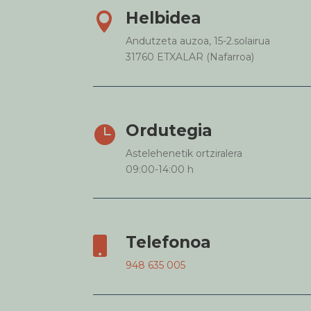
Helbidea

Andutzeta auzoa, 15-2.solairua
31760 ETXALAR (Nafarroa)
Ordutegia

Astelehenetik ortziralera
09:00-14:00 h
Telefonoa

948 635 005