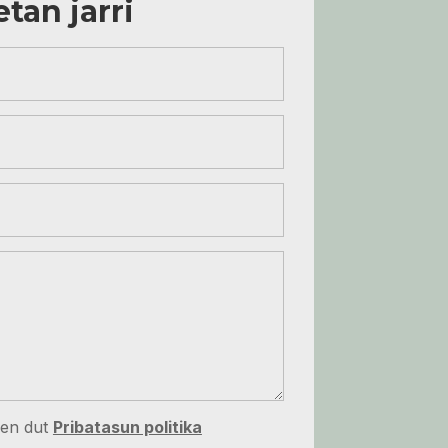
tan jarri
zen dut
Pribatasun politika