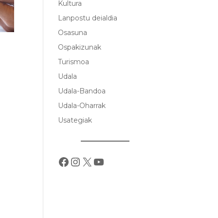
Kultura
Lanpostu deialdia
Osasuna
Ospakizunak
Turismoa
Udala
Udala-Bandoa
Udala-Oharrak
Usategiak
Facebook
Instagram
X
YouTube