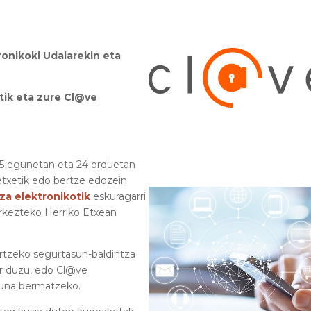
ronikoki Udalarekin eta
tik eta zure Cl@ve
65 egunetan eta 24 orduetan
 etxetik edo bertze edozein
za elektronikotik
eskuragarri
rkezteko Herriko Etxean
rtzeko segurtasun-baldintza
har duzu, edo Cl@ve
suna bermatzeko.