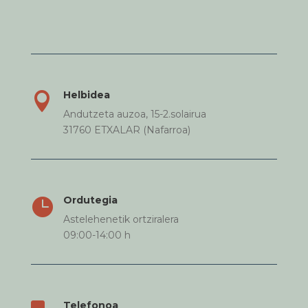
Helbidea

Andutzeta auzoa, 15-2.solairua
31760 ETXALAR (Nafarroa)
Ordutegia

Astelehenetik ortziralera
09:00-14:00 h
Telefonoa