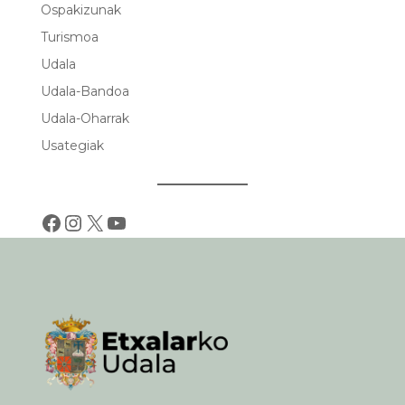
Ospakizunak
Turismoa
Udala
Udala-Bandoa
Udala-Oharrak
Usategiak
Facebook
Instagram
X
YouTube