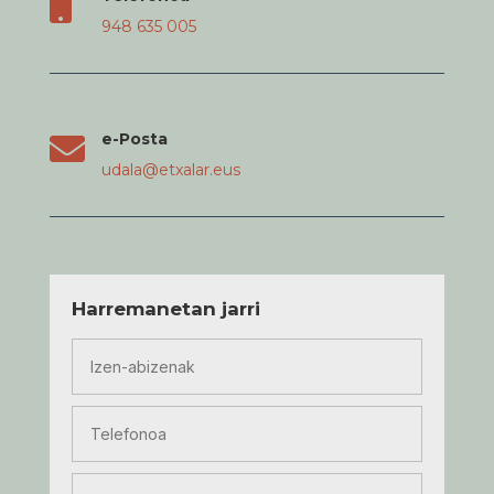

948 635 005
e-Posta

udala@etxalar.eus
Harremanetan jarri