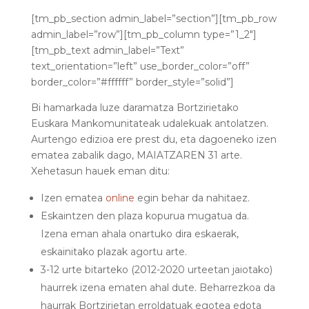
[tm_pb_section admin_label=”section”][tm_pb_row
admin_label=”row”][tm_pb_column type=”1_2″]
[tm_pb_text admin_label=”Text”
text_orientation=”left” use_border_color=”off”
border_color=”#ffffff” border_style=”solid”]
Bi hamarkada luze daramatza Bortzirietako
Euskara Mankomunitateak udalekuak antolatzen.
Aurtengo edizioa ere prest du, eta dagoeneko izen
ematea zabalik dago, MAIATZAREN 31 arte.
Xehetasun hauek eman ditu:
Izen ematea
online
egin behar da nahitaez.
Eskaintzen den plaza kopurua mugatua da.
Izena eman ahala onartuko dira eskaerak,
eskainitako plazak agortu arte.
3-12 urte bitarteko (2012-2020 urteetan jaiotako)
haurrek izena ematen ahal dute. Beharrezkoa da
haurrak Bortzirietan erroldatuak egotea edota