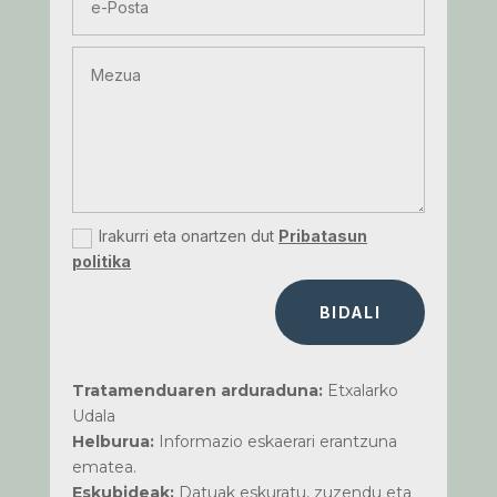
Irakurri eta onartzen dut
Pribatasun
politika
BIDALI
Tratamenduaren arduraduna:
Etxalarko
Udala
Helburua:
Informazio eskaerari erantzuna
ematea.
Eskubideak:
Datuak eskuratu, zuzendu eta