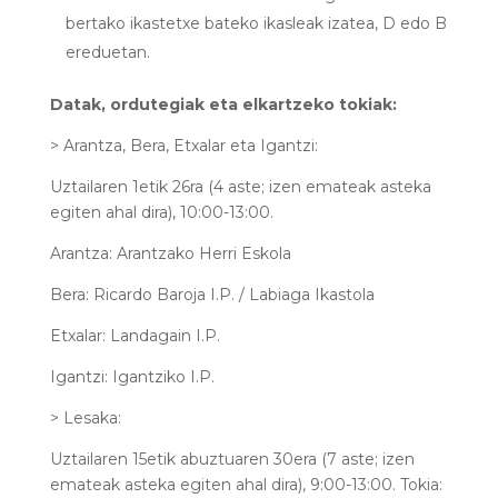
bertako ikastetxe bateko ikasleak izatea, D edo B
ereduetan.
Datak, ordutegiak eta elkartzeko tokiak:
> Arantza, Bera, Etxalar eta Igantzi:
Uztailaren 1etik 26ra (4 aste; izen emateak asteka
egiten ahal dira), 10:00-13:00.
Arantza: Arantzako Herri Eskola
Bera: Ricardo Baroja I.P. / Labiaga Ikastola
Etxalar: Landagain I.P.
Igantzi: Igantziko I.P.
> Lesaka:
Uztailaren 15etik abuztuaren 30era (7 aste; izen
emateak asteka egiten ahal dira), 9:00-13:00. Tokia: