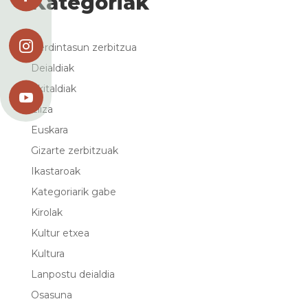
Kategoriak

Berdintasun zerbitzua
Deialdiak
Ekitaldiak

Eliza
Euskara
Gizarte zerbitzuak
Ikastaroak
Kategoriarik gabe
Kirolak
Kultur etxea
Kultura
Lanpostu deialdia
Osasuna