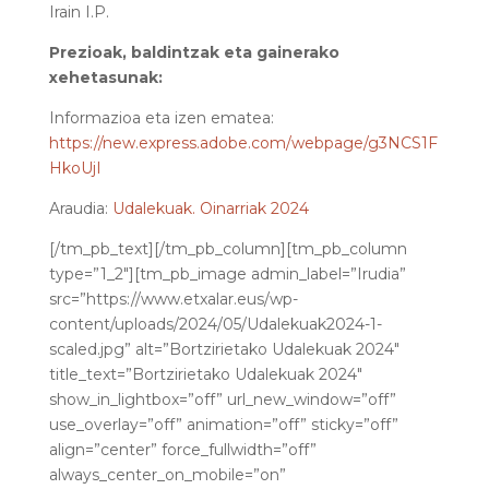
Irain I.P.
Prezioak, baldintzak eta gainerako
xehetasunak:
Informazioa eta izen ematea:
https://new.express.adobe.com/webpage/g3NCS1F
HkoUjI
Araudia:
Udalekuak. Oinarriak 2024
[/tm_pb_text][/tm_pb_column][tm_pb_column
type=”1_2″][tm_pb_image admin_label=”Irudia”
src=”https://www.etxalar.eus/wp-
content/uploads/2024/05/Udalekuak2024-1-
scaled.jpg” alt=”Bortzirietako Udalekuak 2024″
title_text=”Bortzirietako Udalekuak 2024″
show_in_lightbox=”off” url_new_window=”off”
use_overlay=”off” animation=”off” sticky=”off”
align=”center” force_fullwidth=”off”
always_center_on_mobile=”on”