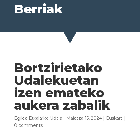
Berriak
Bortzirietako
Udalekuetan
izen emateko
aukera zabalik
Egilea
Etxalarko Udala
|
Maiatza 15, 2024
|
Euskara
|
0 comments