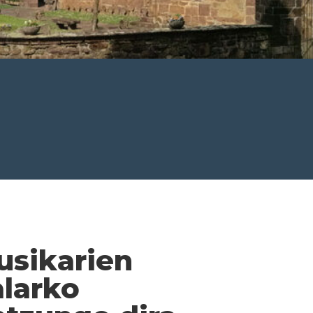
musikarien
alarko