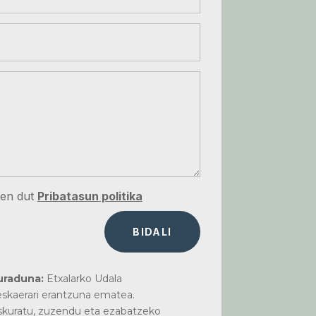
zen dut
Pribatasun politika
BIDALI
uraduna:
Etxalarko Udala
skaerari erantzuna ematea.
kuratu, zuzendu eta ezabatzeko