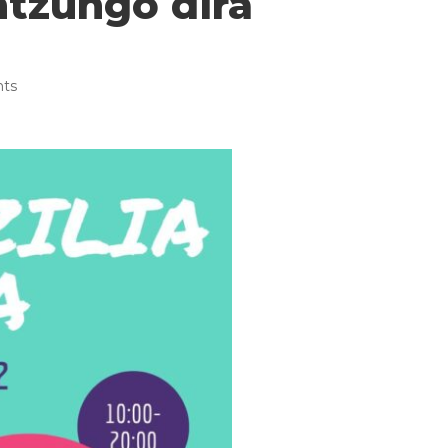
ntzungo dira
ts