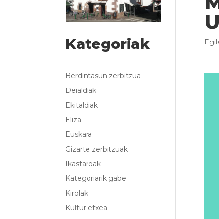
M
U
Kategoriak
Egi
Berdintasun zerbitzua
Deialdiak
Ekitaldiak
Eliza
Euskara
Gizarte zerbitzuak
Ikastaroak
Kategoriarik gabe
Kirolak
Kultur etxea