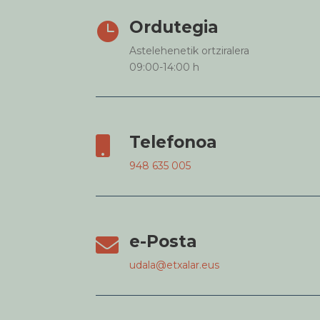
Ordutegia

Astelehenetik ortziralera
09:00-14:00 h
Telefonoa

948 635 005
e-Posta

udala@etxalar.eus