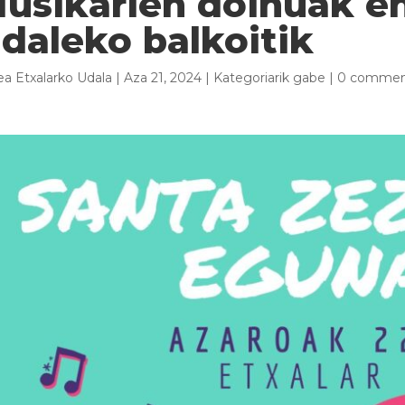
usikarien doinuak e
daleko balkoitik
lea
Etxalarko Udala
|
Aza 21, 2024
|
Kategoriarik gabe
|
0 commen