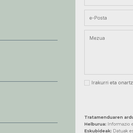
Irakurri eta onart
Tratamenduaren ard
Helburua:
Informazio e
Eskubideak:
Datuak es