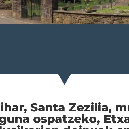
ihar, Santa Zezilia, 
guna ospatzeko, Etx