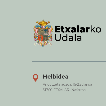
Helbidea

Andutzeta auzoa, 15-2.solairua
31760 ETXALAR (Nafarroa)