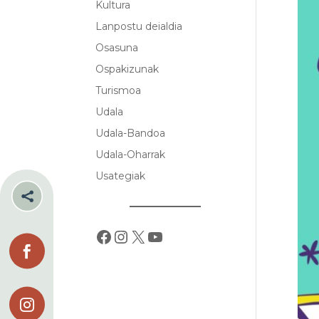
Kultura
Lanpostu deialdia
Osasuna
Ospakizunak
Turismoa
Udala
Udala-Bandoa
Udala-Oharrak
Usategiak

Facebook
Instagram
X
YouTube

