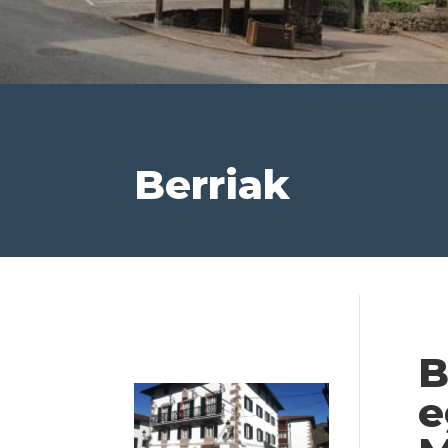
Berriak
B
e