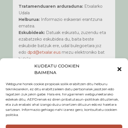
Tratamenduaren arduraduna:
Etxalarko
Udala
Helburua:
Informazio eskaerari erantzuna
ematea.
Eskubideak:
Datuak eskuratu, zuzendu eta
ezabatzeko eskubidea du, baita beste
eskubide batzuk ere, udal bulegoetara joz
edo
dpd@etxalar.eus
mezu elektroniko bat
bidaliz.
Informazio gehiago:
Kontsultatu gure
KUDEATU COOKIEN
webguneko www.etxalar.eus
pribatasun
BAIMENA
politika
atala.
Webgune honek cookie propioak soilik erabiltzen ditu helburu
teknikoarekin, ez ditu erabiltzaileen datu pertsonalak jasotzen edo
lagatzen zuk jakin gabe. Hala ere, hirugarrenen webguneetarako
estekak ditu, AEPDrenak ez diren pribatutasun-politikak dituztenak,
eta zuk erabaki ahal izango duzu onartzen dituzun edo ez haietara
Cookie politika
sartzean. Informazio gehiago nahi izanez gero, kontsultatu cookien
politika.
Pribatasun politika