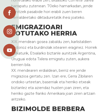
horretarako erabili zen, Bidasoko Comète Sarea
harrapatu zutenean. 70eko hamarkadan, jende
aunitzek pasabide hori erabili zuen beren

herrialdeetako diktaduretatik ihesi joateko.
EMIGRAZIOARI

LOTUTAKO HERRIA
XIX. mendean gosea zabaldu zen, karlistaldien
ondorioz eta burdinolak ixtearen eraginez. Horrek

bulkaturik, Etxalarko biztanle aunitzek Argentina,
Uruguai edota Txilera emigratu zuten, aukera
berrien bila.
XX. mendearen erdialdean, berriz ere jende
migrazioa gertatu zen. Izan ere, Gerra Zibilaren
ondoko urteetan, baserriak eta herriko etxeak
biztanlez eta aziendaz husten joan ziren, eta
herriko gazte franko Amerikara joan ziren artzain
aritzeko.
BIZIMOLDE BERBERA