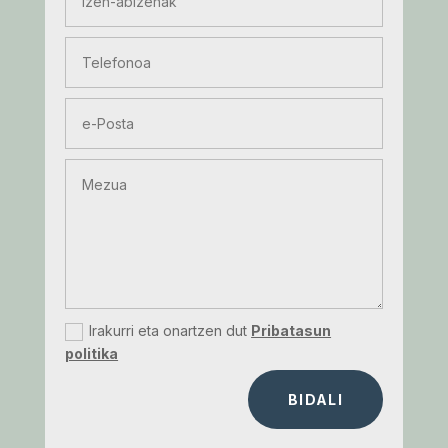
Irakurri eta onartzen dut
Pribatasun
politika
BIDALI