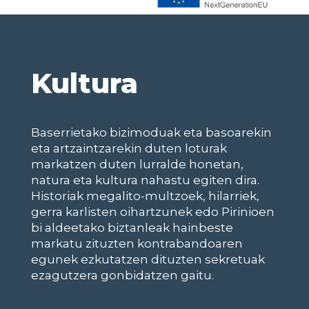
Kultura
Baserrietako bizimoduak eta basoarekin
eta artzaintzarekin duten loturak
markatzen duten lurralde honetan,
natura eta kultura nahastu egiten dira.
Historiak megalito-multzoek, hilarriek,
gerra karlisten oihartzunek edo Pirinioen
bi aldeetako biztanleak hainbeste
markatu zituzten kontrabandoaren
egunek ezkutatzen dituzten sekretuak
ezagutzera gonbidatzen gaitu.