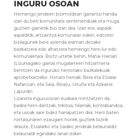
INGURU OSOAN
Hemengo jendeen bizimoldean garrantzi handia
izan du beti komunitate sentimenduak eta muga
guztien gainetik bizi izan dira. Izan ere, aspaldi-
aspalditik, artzaintza komunalari esker, edozein
bizilagunek bere azienda eraman dezake
bazkatzera edo alhatzera hemengo herri-lur edo
komunaletara. Bortz urtetik behin, Mahai Harrian
(Lizuniagako gaina) mugalarreen hitzarmena
berritzen da inguruko herriotako bazkalekuak
aprobetxatzeko. Honatx herriak: Bera eta Etxalar
Nafarroan, eta Sara, Biriatu, Urruña eta Azkaine
Lapurdin.
Lizarieta inguruosoan euskara mintzatzen da,
badira herri-dantzak, trikitixa, hilarriak, kontrabandoa,
eta usoak sare bidez harrapatzen dira. Herri baten
nortasunaren ezaugarri horiek guztiek bizirik
diraute, Etxalarko eta Sarako jendeak belaunaldiz
belaunaldi egindako lanari esker.