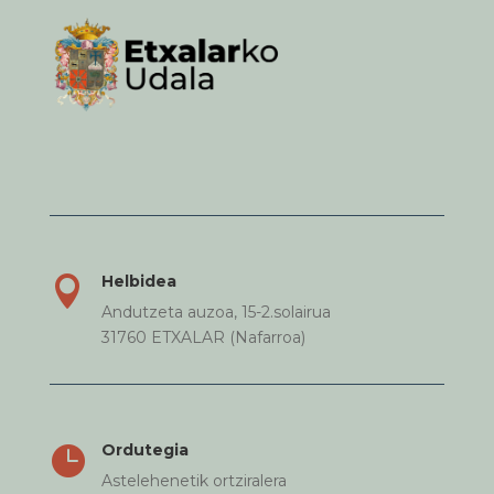
Helbidea

Andutzeta auzoa, 15-2.solairua
31760 ETXALAR (Nafarroa)
Ordutegia

Astelehenetik ortziralera