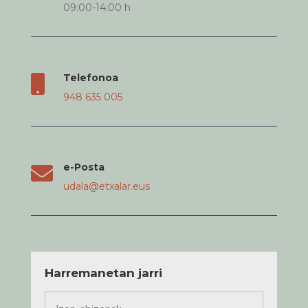
09:00-14:00 h
Telefonoa

948 635 005
e-Posta

udala@etxalar.eus
Harremanetan jarri