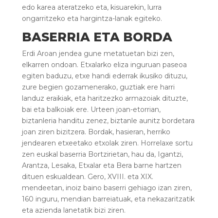
edo karea ateratzeko eta, kisuarekin, lurra
ongarritzeko eta hargintza-lanak egiteko.
BASERRIA ETA BORDA
Erdi Aroan jendea gune metatuetan bizi zen,
elkarren ondoan. Etxalarko eliza inguruan paseoa
egiten baduzu, etxe handi ederrak ikusiko dituzu,
zure begien gozamenerako, guztiak ere harri
landuz eraikiak, eta haritzezko armazoiak dituzte,
bai eta balkoiak ere. Urteen joan-etorrian,
biztanleria handitu zenez, biztanle aunitz bordetara
joan ziren bizitzera. Bordak, hasieran, herriko
jendearen etxeetako etxolak ziren. Horrelaxe sortu
zen euskal baserria Bortzirietan, hau da, Igantzi,
Arantza, Lesaka, Etxalar eta Bera barne hartzen
dituen eskualdean. Gero, XVIII. eta XIX.
mendeetan, inoiz baino baserri gehiago izan ziren,
160 inguru, mendian barreiatuak, eta nekazaritzatik
eta azienda lanetatik bizi ziren.