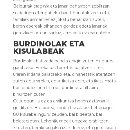
Beldurrak eraginik eta janari beharrean zebiltzan
soldaduen etengabeko harat-honatak zirela eta,
familiek asmamenez jokatu behar izan zuten,
beren abereak oihanean gordez edota janariak
gorozkien artean sartuz, armadak ez eramateko.
BURDINOLAK ETA
KISULABEAK
Burdinolek bultzada handia eragin zuten hirigunea
garatzeko. Erreka bazterretan paratzen ziren,
uraren indarra baliatzeko eta, oihanetatik ateratzen
zuten egurrarekin, egur-ikatza egin, eta ikatz mota
hori erabiliz, burdin mea burdin eta altzairu
bihurtzen zuten.
Gaur egun, ia ez da eraikuntza horien aztarnarik
gelditzen. Bai, ordea, zenbait kisulabe. Lehenago,
80 kisulabe inguru zeuden, bai bideetan, bai
belategietan. Lehenik, meak urtzeko erabiltzen
zituzten, berrikitan jakin izan denez; eta gero, kisua