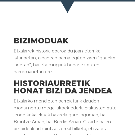
BIZIMODUAK
Etxalarrek historia oparoa du joan-etorriko
istorioetan, oihanean barna egiten ziren “gaueko
lanetan”, bai eta mugarik behar ez duten
harremanetan ere.
HISTORIAURRETIK
HONAT BIZI DA JENDEA
Etxalarko mendietan barreiaturik dauden
monumentu megalitikoek ederki erakusten dute
jende kokalekuak bazirela gure inguruan, bai
Brontze Aroan, bai Burdin Aroan. Gizarte haien
bizibideak artzaintza, zereal bilketa, ehiza eta