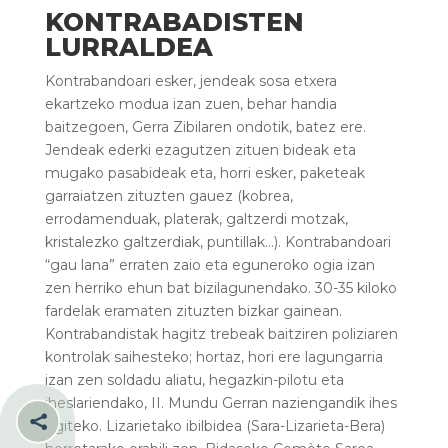
KONTRABADISTEN
LURRALDEA
Kontrabandoari esker, jendeak sosa etxera
ekartzeko modua izan zuen, behar handia
baitzegoen, Gerra Zibilaren ondotik, batez ere.
Jendeak ederki ezagutzen zituen bideak eta
mugako pasabideak eta, horri esker, paketeak
garraiatzen zituzten gauez (kobrea,
errodamenduak, platerak, galtzerdi motzak,
kristalezko galtzerdiak, puntillak…). Kontrabandoari
“gau lana” erraten zaio eta eguneroko ogia izan
zen herriko ehun bat bizilagunendako. 30-35 kiloko
fardelak eramaten zituzten bizkar gainean.
Kontrabandistak hagitz trebeak baitziren poliziaren
kontrolak saihesteko; hortaz, hori ere lagungarria
izan zen soldadu aliatu, hegazkin-pilotu eta
iheslariendako, II. Mundu Gerran naziengandik ihes

egiteko. Lizarietako ibilbidea (Sara-Lizarieta-Bera)