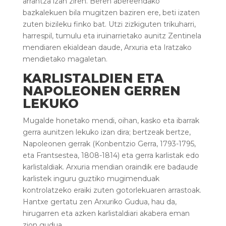
arrantza izan ziren. Beren abereendako
bazkalekuen bila mugitzen baziren ere, beti izaten
zuten bizileku finko bat. Utzi zizkiguten trikuharri,
harrespil, tumulu eta iruinarrietako aunitz Zentinela
mendiaren ekialdean daude, Arxuria eta Iratzako
mendietako magaletan.
KARLISTALDIEN ETA
NAPOLEONEN GERREN
LEKUKO
Mugalde honetako mendi, oihan, kasko eta ibarrak
gerra aunitzen lekuko izan dira; bertzeak bertze,
Napoleonen gerrak (Konbentzio Gerra, 1793-1795,
eta Frantsestea, 1808-1814) eta gerra karlistak edo
karlistaldiak. Arxuria mendian oraindik ere badaude
karlistek inguru guztiko mugimenduak
kontrolatzeko eraiki zuten gotorlekuaren arrastoak.
Hantxe gertatu zen Arxuriko Gudua, hau da,
hirugarren eta azken karlistaldiari akabera eman
zion gudua.