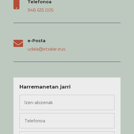
Telefonoa

948 635 005
e-Posta

udala@etxalar.eus
Harremanetan jarri