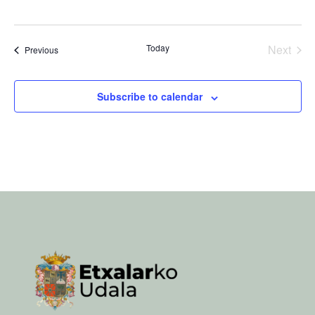
Today
Next
Events
Previous
Events
Subscribe to calendar