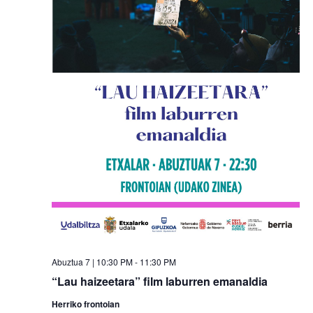
Abuztua 7 | 10:30 PM
-
11:30 PM
“Lau haizeetara” film laburren emanaldia
Herriko frontoian