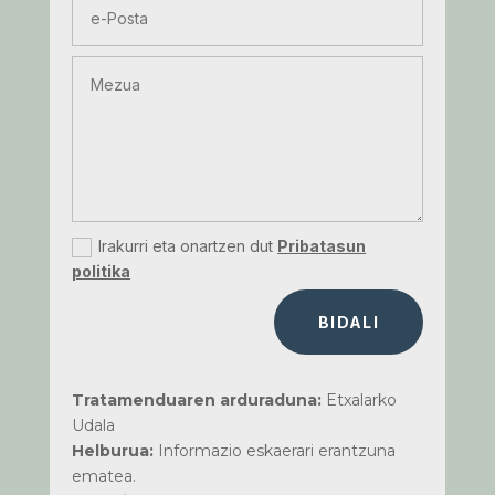
Irakurri eta onartzen dut
Pribatasun
politika
BIDALI
Tratamenduaren arduraduna:
Etxalarko
Udala
Helburua:
Informazio eskaerari erantzuna
ematea.