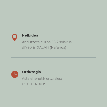
Helbidea

Andutzeta auzoa, 15-2.solairua
31760 ETXALAR (Nafarroa)
Ordutegia

Astelehenetik ortziralera
09:00-14:00 h