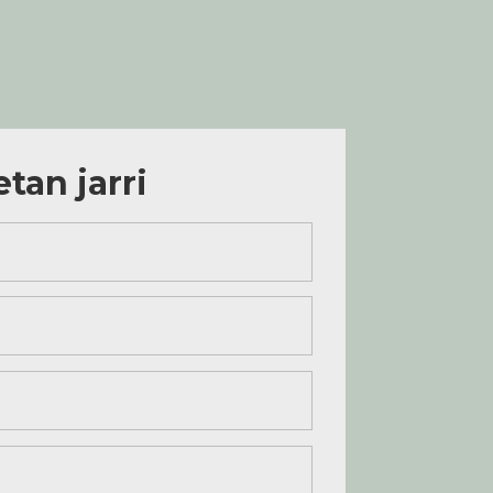
tan jarri