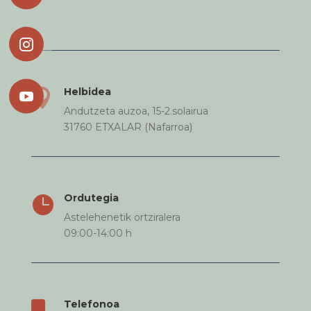

Helbidea


Andutzeta auzoa, 15-2.solairua
31760 ETXALAR (Nafarroa)
Ordutegia

Astelehenetik ortziralera
09:00-14:00 h
Telefonoa
