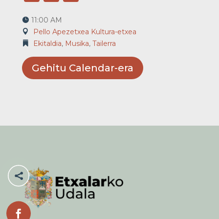
11:00 AM
Pello Apezetxea Kultura-etxea
Ekitaldia
,
Musika
,
Tailerra
Gehitu Calendar-era

