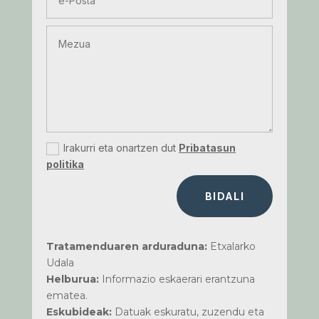
Irakurri eta onartzen dut
Pribatasun
politika
BIDALI
Tratamenduaren arduraduna:
Etxalarko
Udala
Helburua:
Informazio eskaerari erantzuna
ematea.
Eskubideak:
Datuak eskuratu, zuzendu eta