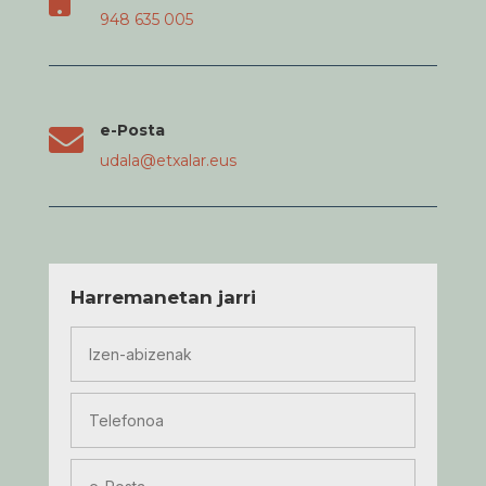
948 635 005
e-Posta

udala@etxalar.eus
Harremanetan jarri