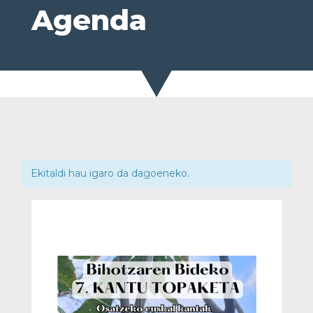
Agenda
Ekitaldi hau igaro da dagoeneko.