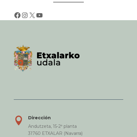
Facebook
Instagram
X
YouTube
Dirección

Andutzeta, 15-2ª planta
31760 ETXALAR (Navarra)