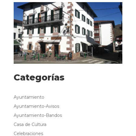
b
A
o
p
o
p
k
Categorías
Ayuntamiento
Ayuntamiento-Avisos
Ayuntamiento-Bandos
Casa de Cultura
Celebraciones