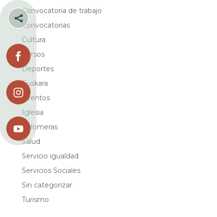
Convocatoria de trabajo

Convocatorias
Cultura
Cursos

Deportes
Euskara

Eventos
Iglesia
Palomeras

Salud
Servicio igualdad
Servicios Sociales
Sin categorizar
Turismo