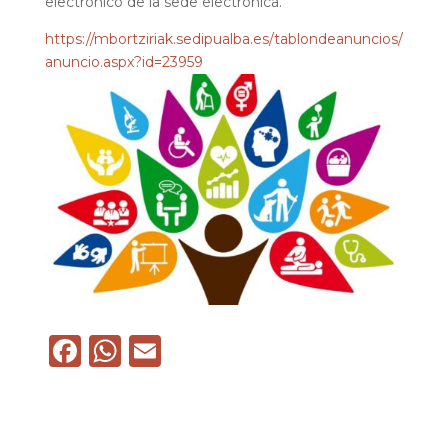
electrónico de la sede electrónica.
https://mbortziriak.sedipualba.es/tablondeanuncios/
anuncio.aspx?id=23959
F
W
E
a
h
m
c
a
ai
e
ts
l