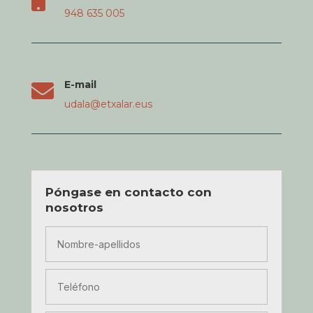

948 635 005
E-mail

udala@etxalar.eus
Póngase en contacto con
nosotros