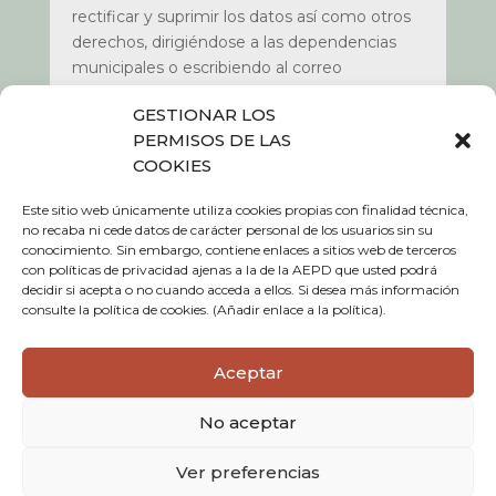
rectificar y suprimir los datos así como otros
derechos, dirigiéndose a las dependencias
municipales o escribiendo al correo
dpd@etxalar.eus
.
GESTIONAR LOS
Más información:
Política de Privacidad de
PERMISOS DE LAS
nuestra web www.etxalar.eus apartado de
COOKIES
política de privacidad
.
Este sitio web únicamente utiliza cookies propias con finalidad técnica,
no recaba ni cede datos de carácter personal de los usuarios sin su
conocimiento. Sin embargo, contiene enlaces a sitios web de terceros
con políticas de privacidad ajenas a la de la AEPD que usted podrá
Política de Cookies
decidir si acepta o no cuando acceda a ellos. Si desea más información
consulte la política de cookies. (Añadir enlace a la política).
Política de privacidad
Aceptar
Aviso legal
No aceptar
Ver preferencias