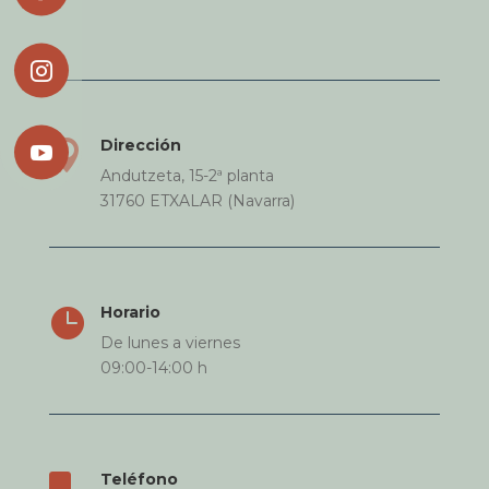

Dirección


Andutzeta, 15-2ª planta
31760 ETXALAR (Navarra)
Horario

De lunes a viernes
09:00-14:00 h
Teléfono