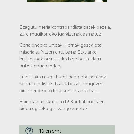
Ezagutu herria kontrabandista batek bezala,
zure mugikorreko igarkizunak asmatuz
Gerra ondoko urteak. Herriak gosea eta
miseria sufritzen ditu, baina Etxalarko
bizilagunek bizirauteko bide bat aurkitu
dute: kontrabandoa.
Frantziako muga hurbil dago eta, arratsez,
kontrabandistak itzalak bezala mugitzen
dira mendiko bide sekretuetan zehar…
Baina lan arriskutsua da! Kontrabandisten
bidea egiteko gai izango zarete?
t
10 enigma