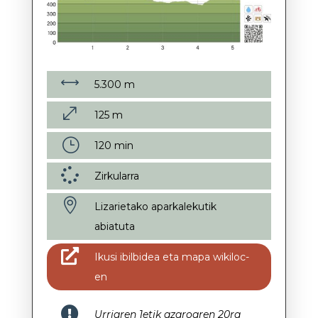
,
5.300 m
.
125 m
}
120 min

Zirkularra

Lizarietako aparkalekutik
abiatuta

Ikusi ibilbidea eta mapa wikiloc-
en

Urriaren 1etik azaroaren 20ra