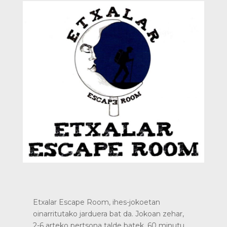
Etxalar Escape Room, ihes-jokoetan
oinarritutako jarduera bat da. Jokoan zehar,
2-6 arteko pertsona talde batek, 60 minutu