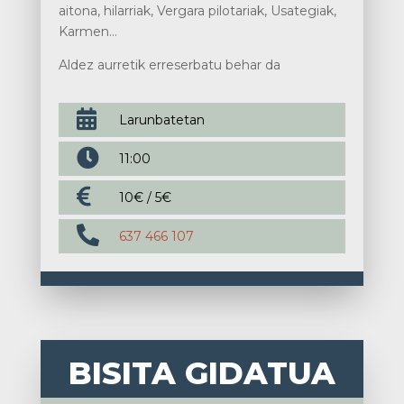
aitona, hilarriak, Vergara pilotariak, Usategiak,
Karmen…
Aldez aurretik erreserbatu behar da

Larunbatetan

11:00

10€ / 5€

637 466 107
BISITA GIDATUA