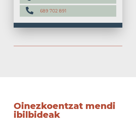

689 702 891
Oinezkoentzat mendi
ibilbideak