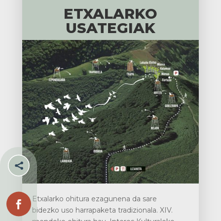
ETXALARKO
USATEGIAK

Etxalarko ohitura ezagunena da sare

bidezko uso harrapaketa tradizionala. XIV.