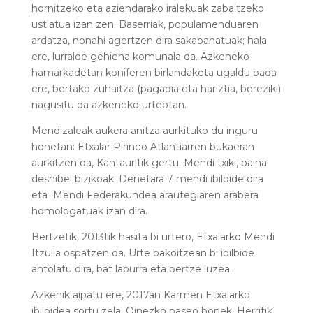
hornitzeko eta aziendarako iralekuak zabaltzeko
ustiatua izan zen. Baserriak, populamenduaren
ardatza, nonahi agertzen dira sakabanatuak; hala
ere, lurralde gehiena komunala da. Azkeneko
hamarkadetan koniferen birlandaketa ugaldu bada
ere, bertako zuhaitza (pagadia eta hariztia, bereziki)
nagusitu da azkeneko urteotan.
Mendizaleak aukera anitza aurkituko du inguru
honetan: Etxalar Pirineo Atlantiarren bukaeran
aurkitzen da, Kantauritik gertu. Mendi txiki, baina
desnibel bizikoak. Denetara 7 mendi ibilbide dira
eta Mendi Federakundea arautegiaren arabera
homologatuak izan dira.
Bertzetik, 2013tik hasita bi urtero, Etxalarko Mendi
Itzulia ospatzen da. Urte bakoitzean bi ibilbide
antolatu dira, bat laburra eta bertze luzea.
Azkenik aipatu ere, 2017an Karmen Etxalarko
ibilbidea sortu zela. Oinezko paseo honek, Herritik