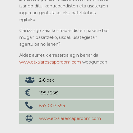
izango ditu, kontrabandisten eta usategien
inguruan girotutako leku batetik ihes
egiteko.
Gai izango zara kontrabandisten pakete bat
mugan pasatzeko, usoak usategietan
agertu baino lehen?
Aldez aurretik erreserba egin behar da
www.etxalarescaperoom.com
webgunean

2-6 pax

15€ / 25€

647 007 394

www.etxalarescaperoom.com