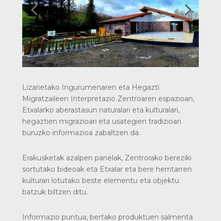
Lizarietako Ingurumenaren eta Hegazti
Migratzaileen Interpretazio Zentroaren espazioan,
Etxalarko aberastasun naturalari eta kulturalari,
hegaztien migrazioari eta usategien tradizioari
buruzko informazioa zabaltzen da.
Erakusketak azalpen panelak, Zentrorako bereziki
sortutako bideoak eta Etxalar eta bere herritarren
kulturari lotutako beste elementu eta objektu
batzuk biltzen ditu.
Informazio puntua, bertako produktuen salmenta