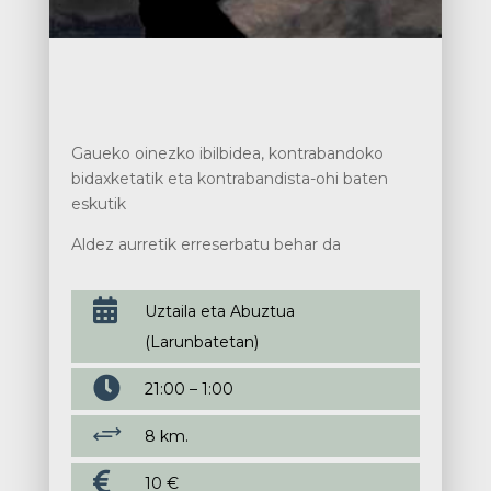
Gaueko oinezko ibilbidea, kontrabandoko
bidaxketatik eta kontrabandista-ohi baten
eskutik
Aldez aurretik erreserbatu behar da

Uztaila eta Abuztua
(Larunbatetan)

21:00 – 1:00
+
8 km.

10 €