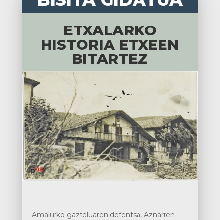
BISITA GIDATUA
ETXALARKO
HISTORIA ETXEEN
BITARTEZ
Amaiurko gazteluaren defentsa, Aznarren