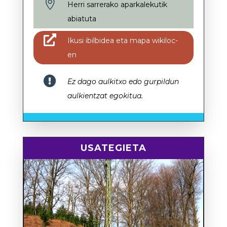

Herri sarrerako aparkalekutik
abiatuta

Ikusi ibilbidea eta mapa wikiloc-
en

Ez dago aulkitxo edo gurpildun
aulkientzat egokitua.
USATEGIETA