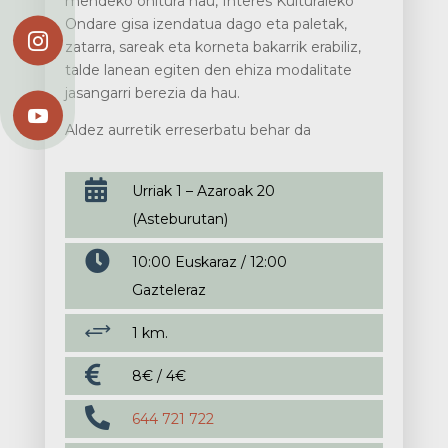
mendeko ohitura hau, Interes Kulturaleko
Ondare gisa izendatua dago eta paletak,

zatarra, sareak eta korneta bakarrik erabiliz,
talde lanean egiten den ehiza modalitate
jasangarri berezia da hau.

Aldez aurretik erreserbatu behar da

Urriak 1 – Azaroak 20
(Asteburutan)

10:00 Euskaraz / 12:00
Gazteleraz
+
1 km.

8€ / 4€

644 721 722