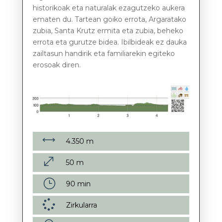
historikoak eta naturalak ezagutzeko aukera
ematen du. Tartean goiko errota, Argaratako
zubia, Santa Krutz ermita eta zubia, beheko
errota eta gurutze bidea. Ibilbideak ez dauka
zailtasun handirik eta familiarekin egiteko
erosoak diren.
,
4.350 m
.
50 m
}
90 min

Zirkularra