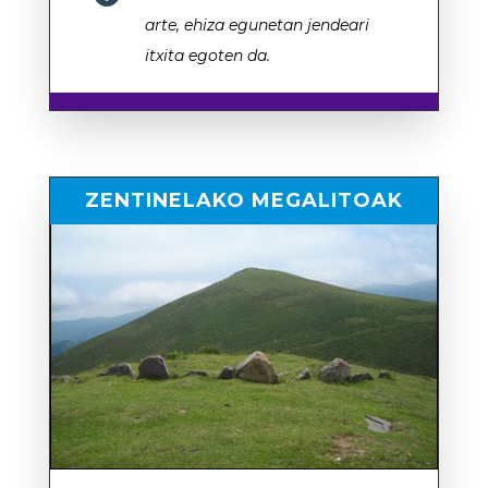
arte, ehiza egunetan jendeari
itxita egoten da.
ZENTINELAKO MEGALITOAK