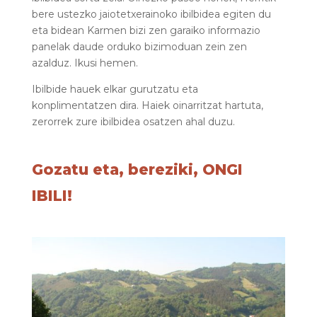
bere ustezko jaiotetxerainoko ibilbidea egiten du
eta bidean Karmen bizi zen garaiko informazio
panelak daude orduko bizimoduan zein zen
azalduz. Ikusi hemen.
Ibilbide hauek elkar gurutzatu eta
konplimentatzen dira. Haiek oinarritzat hartuta,
zerorrek zure ibilbidea osatzen ahal duzu.
Gozatu eta, bereziki, ONGI
IBILI!