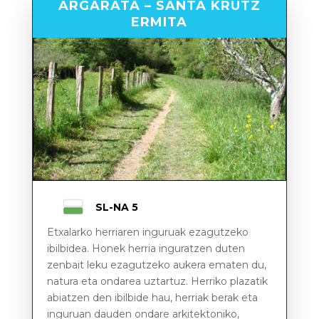
ARGARATA – SANTA KRUTZ
ERMITA
SL-NA 5
Etxalarko herriaren inguruak ezagutzeko
ibilbidea. Honek herria inguratzen duten
zenbait leku ezagutzeko aukera ematen du,
natura eta ondarea uztartuz. Herriko plazatik
abiatzen den ibilbide hau, herriak berak eta
inguruan dauden ondare arkitektoniko,