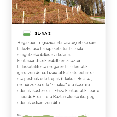
SL-NA 2
Hegaztien migrazioa eta Usategietako sare
bidezko uso harrapaketa tradizionala
ezagutzeko ibilbide zirkularra,
kontrabandistek erabiltzen zituzten
bidaxketatik eta mugaren bi aldeetatik
igarotzen dena. Lizaietatik abiatu behar da
eta postuak edo trepak (Idoikua, Belata…),
mendi zokoa edo “kanalea” eta ikusmira
ederrak ikusten dira. Ehiza kontuetatik aparte
Lapurdi, Etxalar eta Baztan aldeko ikuspegi
ederrak eskaintzen ditu.