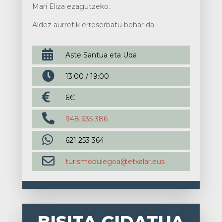
Mari Eliza ezagutzeko.
Aldez aurretik erreserbatu behar da

Aste Santua eta Uda

13:00 / 19:00

6€

948 635 386

621 253 364

turismobulegoa@etxalar.eus