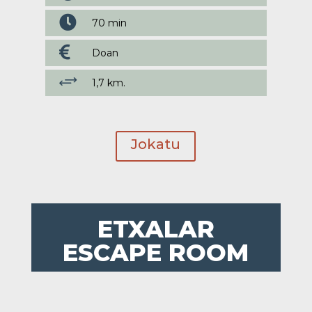

70 min

Doan
+
1,7 km.
Jokatu
ETXALAR
ESCAPE ROOM