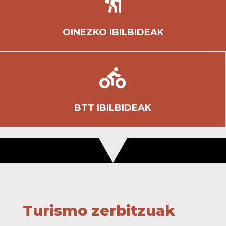

OINEZKO IBILBIDEAK

BTT IBILBIDEAK
Turismo zerbitzuak