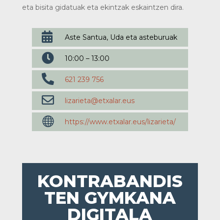
eta bisita gidatuak eta ekintzak eskaintzen dira.

Aste Santua, Uda eta asteburuak

10:00 – 13:00

621 239 756

lizarieta@etxalar.eus

https://www.etxalar.eus/lizarieta/
KONTRABANDIS
TEN GYMKANA
DIGITALA