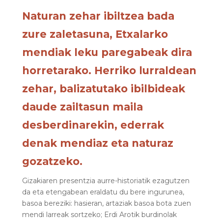
Naturan zehar ibiltzea bada
zure zaletasuna, Etxalarko
mendiak leku paregabeak dira
horretarako. Herriko lurraldean
zehar, balizatutako ibilbideak
daude zailtasun maila
desberdinarekin, ederrak
denak mendiaz eta naturaz
gozatzeko.
Gizakiaren presentzia aurre-historiatik ezagutzen
da eta etengabean eraldatu du bere ingurunea,
basoa bereziki: hasieran, artaziak basoa bota zuen
mendi larreak sortzeko; Erdi Arotik burdinolak