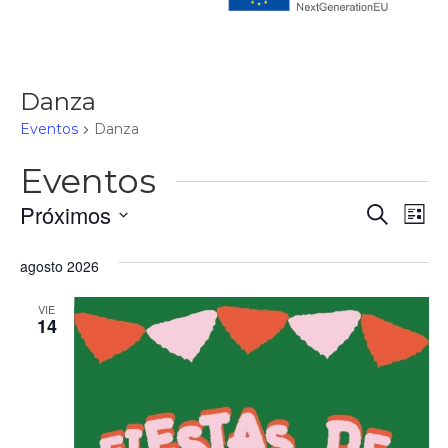
Danza
Eventos
Danza
Eventos
Nave
Na
Próximos
Buscar
Lista
d
de
Selecciona
vi
la
agosto 2026
bús
fecha.
d
y
VIE
Ev
14
vista
de
Even