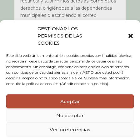
rectificar y suprimir los datos así como otros
derechos, dirigiéndose a las dependencias
municipales o escribiendo al correo
dpd@etxalar.eus
.
GESTIONAR LOS
Más información:
Política de Privacidad de
PERMISOS DE LAS
nuestra web www.etxalar.eus apartado de
COOKIES
política de privacidad
.
Este sitio web únicamente utiliza cookies propias con finalidad técnica,
no recaba ni cede datos de carácter personal de los usuarios sin su
conocimiento. Sin embargo, contiene enlaces a sitios web de terceros
con políticas de privacidad ajenas a la de la AEPD que usted podrá
Política de Cookies
decidir si acepta o no cuando acceda a ellos. Si desea más información
consulte la política de cookies. (Añadir enlace a la política).
Política de privacidad
Aceptar
Aviso legal
No aceptar
Ver preferencias