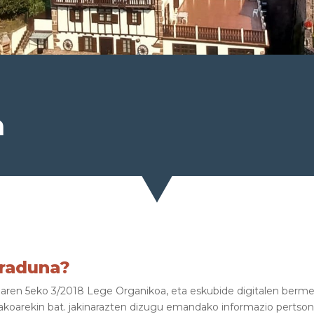
a
uraduna?
aren 5eko 3/2018 Lege Organikoa, eta eskubide digitalen berme
koarekin bat. jakinarazten dizugu emandako informazio pertso