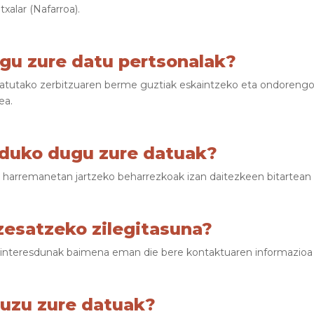
txalar (Nafarroa).
ugu zure datu pertsonalak?
tutako zerbitzuaren berme guztiak eskaintzeko eta ondorengo h
ea.
duko dugu zure datuak?
harremanetan jartzeko beharrezkoak izan daitezkeen bitartean 
zesatzeko zilegitasuna?
oa interesdunak baimena eman die bere kontaktuaren informazio
ituzu zure datuak?