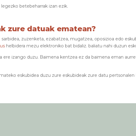
o legezko betebeharrak izan ezik.
eak zure datuak ematean?
sarbidea, zuzenketa, ezabatzea, mugatzea, oposizioa edo eskub
eus
helbidera mezu elektroniko bat bidaliz. baliatu nahi duzun esk
 ere izango duzu. Baimena kentzea ez da baimena eman aurreti
emateko eskubidea duzu zure eskubideak zure datu pertsonalen b