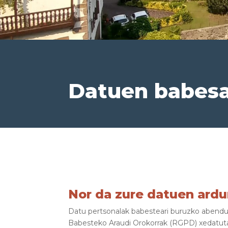
Datuen babes
Nor da zure datuen ard
Datu pertsonalak babesteari buruzko abendu
Babesteko Araudi Orokorrak (RGPD) xedatuta