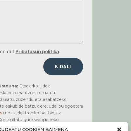
zen dut
Pribatasun politika
BIDALI
uraduna:
Etxalarko Udala
skaerari erantzuna ematea.
kuratu, zuzendu eta ezabatzeko
te eskubide batzuk ere, udal bulegoetara
s
mezu elektroniko bat bidaliz.
ontsultatu gure webguneko
sun politika
atala.
KUDEATU COOKIEN BAIMENA