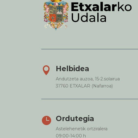
Helbidea

Andutzeta auzoa, 15-2.solairua
31760 ETXALAR (Nafarroa)
Ordutegia

Astelehenetik ortziralera
09:00-14:00 h