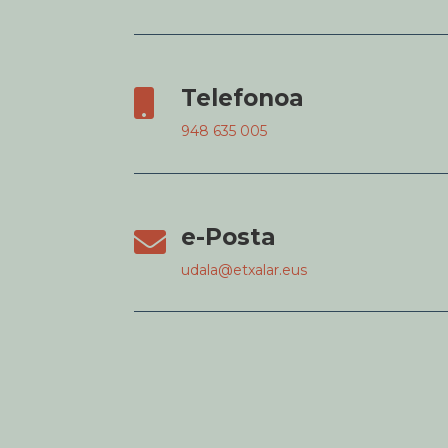
Telefonoa

948 635 005
e-Posta

udala@etxalar.eus