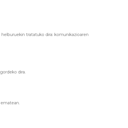
elburuekin tratatuko dira: komunikazioaren
gordeko dira.
a ematean.