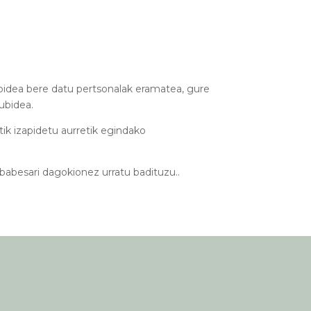
idea bere datu pertsonalak eramatea, gure
ubidea.
k izapidetu aurretik egindako
abesari dagokionez urratu badituzu..