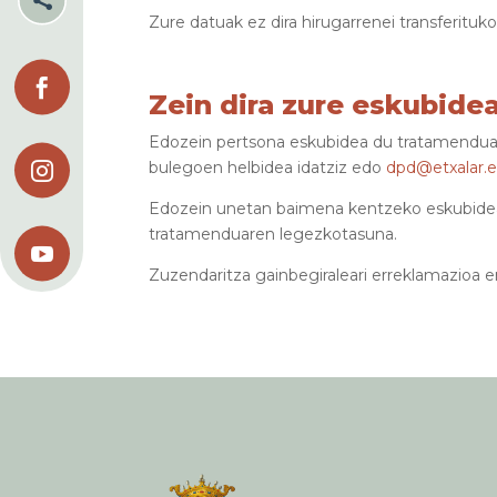

Zure datuak ez dira hirugarrenei transferituk

Zein dira zure eskubid
Edozein pertsona eskubidea du tratamendua 
bulegoen helbidea idatziz edo
dpd@etxalar.

Edozein unetan baimena kentzeko eskubidea
tratamenduaren legezkotasuna.

Zuzendaritza gainbegiraleari erreklamazioa 