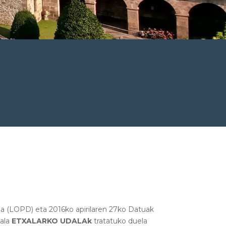
a (LOPD) eta 2016ko apirilaren 27ko Datuak
nala
ETXALARKO UDALAk
tratatuko duela