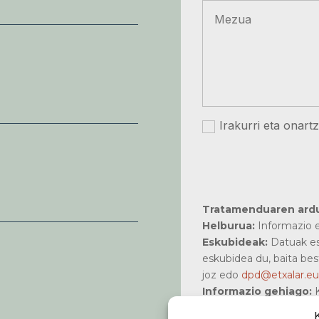
Irakurri eta onart
Tratamenduaren ard
Helburua:
Informazio e
Eskubideak:
Datuak es
eskubidea du, baita bes
joz edo
dpd@etxalar.eu
Informazio gehiago:
K
www.etxalar.eus
pribata