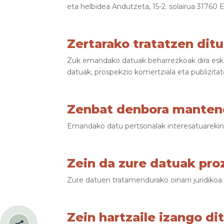
eta helbidea Andutzeta, 15-2. solairua 31760 E
Zertarako tratatzen dit
Zuk emandako datuak beharrezkoak dira eska
datuak, prospekzio komertziala eta publizitat
Zenbat denbora manten
Emandako datu pertsonalak interesatuarekin 
Zein da zure datuak pro
Zure datuen tratamendurako oinarri juridik
Zein hartzaile izango d